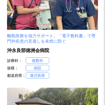
離島医療を強力サポート。「電子教科書」で専
門外疾患の見逃しを未然に防ぐ
沖永良部徳洲会病院
診療科：
複数科
規模：
病院
都道府県：
鹿児島県