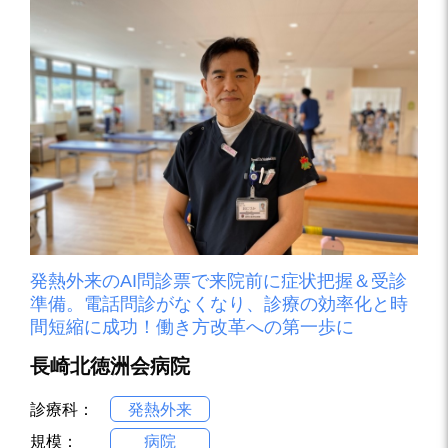
発熱外来のAI問診票で来院前に症状把握＆受診
準備。電話問診がなくなり、診療の効率化と時
間短縮に成功！働き方改革への第一歩に
長崎北徳洲会病院
診療科：
発熱外来
規模：
病院