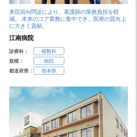
来院前AI問診により、看護師の業務負担を軽
減。 本来のコア業務に集中でき、医療の質向上
に大きく貢献。
江南病院
診療科：
複数科
規模：
病院
都道府県：
熊本県