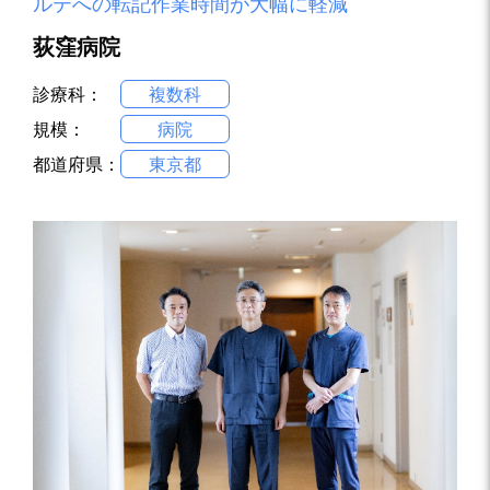
ルテへの転記作業時間が大幅に軽減
荻窪病院
診療科：
複数科
規模：
病院
都道府県：
東京都