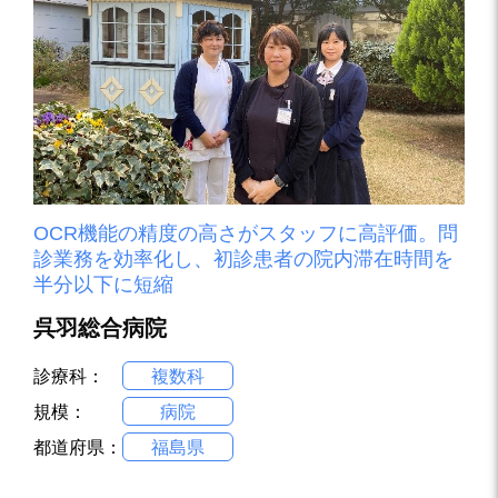
OCR機能の精度の高さがスタッフに高評価。問
診業務を効率化し、初診患者の院内滞在時間を
半分以下に短縮
呉羽総合病院
診療科：
複数科
規模：
病院
都道府県：
福島県