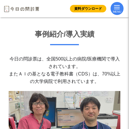
Skip
資料ダウンロード
to
MENU
content
事例紹介/導入実績
今⽇の問診票は、全国500以上の病院/医療機関で導⼊
されています。
またＡＩの基となる電⼦教科書（CDS）は、70%以上
の⼤学病院で利⽤されています。