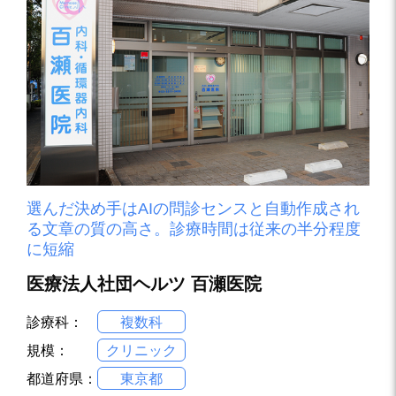
選んだ決め手はAIの問診センスと自動作成され
る文章の質の高さ。診療時間は従来の半分程度
に短縮
医療法人社団ヘルツ 百瀬医院
診療科：
複数科
規模：
クリニック
都道府県：
東京都