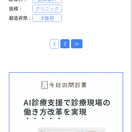
規模：
クリニック
都道府県：
大阪府
1
2
≫