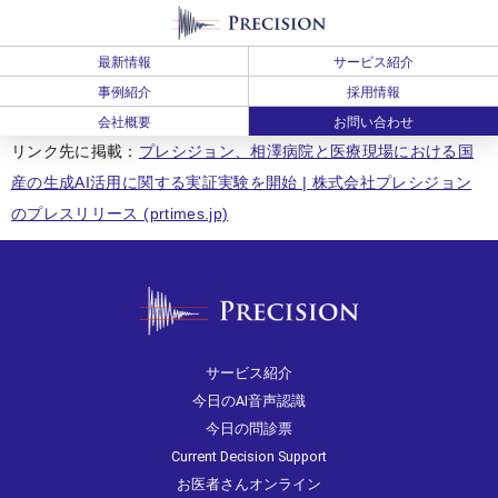
最新情報
サービス紹介
事例紹介
採用情報
会社概要
お問い合わせ
リンク先に掲載：
プレシジョン、相澤病院と医療現場における国
産の生成AI活用に関する実証実験を開始 | 株式会社プレシジョン
のプレスリリース (prtimes.jp)
サービス紹介
今日のAI音声認識
今日の問診票
Current Decision Support
お医者さんオンライン