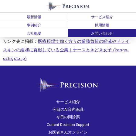
最新情報
サービス紹介
事例紹介
採用情報
会社概要
お問い合わせ
リンク先に掲載：
医療現場で働く方々の業務負荷の軽減やドライ
スキンの緩和に貢献している企業｜ナースときどき女子 (kango-
oshigoto.jp)
サービス紹介
今日のAI音声認識
今日の問診票
Current Decision Support
お医者さんオンライン