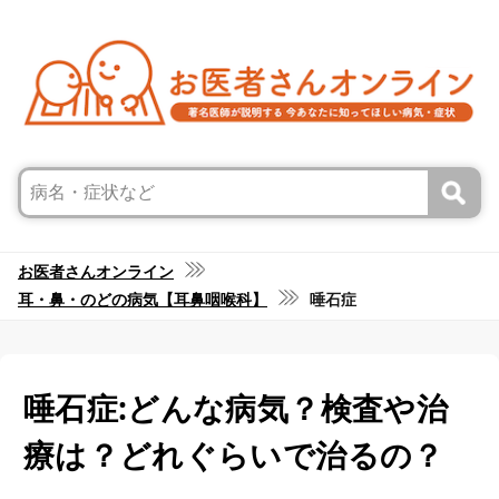
お医者さんオンライン
耳・鼻・のどの病気【耳鼻咽喉科】
唾石症
唾石症:どんな病気？検査や治
療は？どれぐらいで治るの？