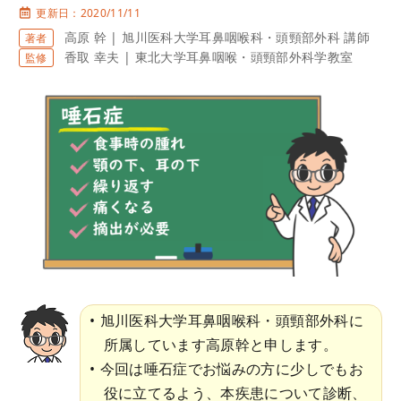
更新日：2020/11/11
高原 幹 | 旭川医科大学耳鼻咽喉科・頭頸部外科 講師
著者
香取 幸夫 | 東北大学耳鼻咽喉・頭頸部外科学教室
監修
旭川医科大学耳鼻咽喉科・頭頸部外科に
所属しています高原幹と申します。
今回は唾石症でお悩みの方に少しでもお
役に立てるよう、本疾患について診断、