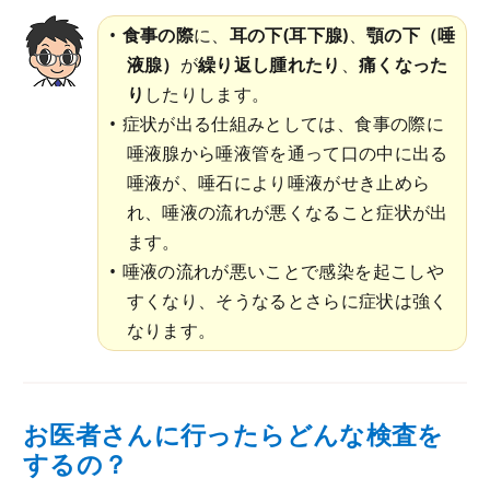
食事の際
に、
耳の下(耳下腺)
、
顎の下（唾
液腺）
が
繰り返し腫れたり
、
痛くなった
り
したりします。
症状が出る仕組みとしては、食事の際に
唾液腺から唾液管を通って口の中に出る
唾液が、唾石により唾液がせき止めら
れ、唾液の流れが悪くなること症状が出
ます。
唾液の流れが悪いことで感染を起こしや
すくなり、そうなるとさらに症状は強く
なります。
お医者さんに行ったらどんな検査を
するの？