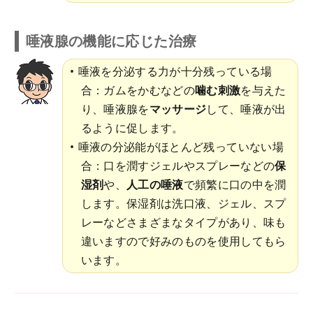
唾液腺の機能に応じた治療
唾液を分泌する力が十分残っている場
合：ガムをかむなどの
噛む刺激
を与えた
り、唾液腺を
マッサージ
して、唾液が出
るように促します。
唾液の分泌能がほとんど残っていない場
合：口を潤すジェルやスプレーなどの
保
湿剤
や、
人工の唾液
で頻繁に口の中を潤
します。保湿剤は洗口液、ジェル、スプ
レーなどさまざまなタイプがあり、味も
違いますので好みのものを使用してもら
います。