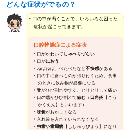
どんな症状がでるの？
口の中が渇くことで、いろいろな困った
症状が起こってきます。
口腔乾燥症による症状
口がかわいて
しゃべりづらい
口が
におう
ねばねば、べたべたなど
不快感
がある
口の中に食べものが張り付くため、食事
のときに飲み物が必要になる
舌
がひび割れやすく、ヒリヒリして痛い
口の端がひび割れて痛む（
口角炎
【こう
かくえん】といいます）
味覚
がおかしくなる
入れ歯を入れていられなくなる
虫歯
や
歯周病
【ししゅうびょう】になり