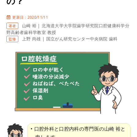
の？
更新日：2020/11/11
山崎 裕 | 北海道大学大学院歯学研究院口腔健康科学分
著者
野高齢者歯科学教室 教授
上野 尚雄 | 国立がん研究センター中央病院 歯科
監修
口腔外科と口腔内科の専門医の山崎 裕と
申します。