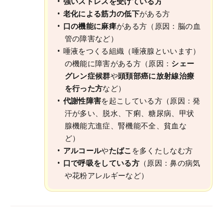
強いストレスを受けている方
老化による筋力の低下
がある方
口の機能に麻痺
がある方（原因：脳の血
管の障害など）
唾液をつくる組織（唾液腺といいます）
の機能に障害がある方（原因：
シェー
グレン症候群
や
頭頚部癌に放射線治療
を行った方
など）
代謝性障害
を起こしている方（原因：発
汗が多い、脱水、下痢、糖尿病、甲状
腺機能亢進症、腎機能不全、貧血な
ど）
アルコール
や
たばこ
を多くたしなむ方
口で呼吸をしている方
（原因：鼻の病気
や花粉アレルギーなど）