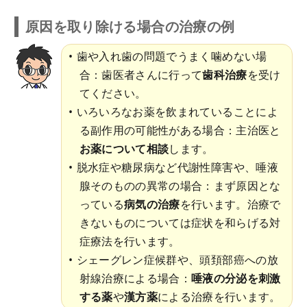
原因を取り除ける場合の治療の例
歯や入れ歯の問題でうまく噛めない場
合：歯医者さんに行って
歯科治療
を受け
てください。
いろいろなお薬を飲まれていることによ
る副作用の可能性がある場合：主治医と
お薬について相談
します。
脱水症や糖尿病など代謝性障害や、唾液
腺そのものの異常の場合：まず原因とな
っている
病気の治療
を行います。治療で
きないものについては症状を和らげる対
症療法を行います。
シェーグレン症候群や、頭頚部癌への放
射線治療による場合：
唾液の分泌を刺激
する薬
や
漢方薬
による治療を行います。