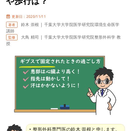
や歩行は？
更新日：2020/11/11
鈴木 崇根 | 千葉大学大学院医学研究院環境生命医学
著者
講師
大鳥 精司 | 千葉大学大学院医学研究院整形外科学 教
監修
授
整形外科専門医の鈴木 崇根と申します。