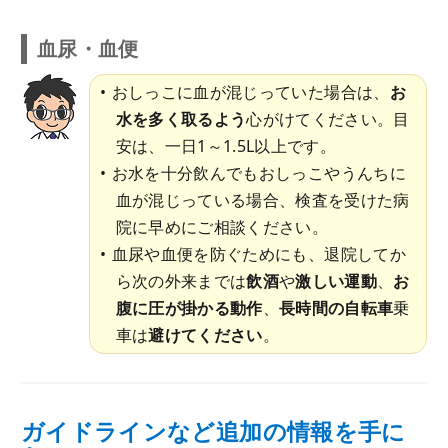
血尿・血便
おしっこに血が混じっていた場合は、
お
水を多く取るよう
心がけてください。目
安は、一日1～1.5L以上です。
お水を十分飲んでもおしっこやうんちに
血が混じっている場合、検査を受けた病
院に早めにご相談ください。
血尿や血便を防ぐためにも、退院してか
ら次の外来までは
飲酒
や
激しい運動
、
お
腹に圧が掛かる動作
、
長時間の自転車
乗
車は
避けてください
。
ガイドラインなど追加の情報を手に