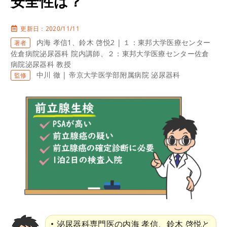
安全性は？
更新日：2020/11/11
内海 孝信1、鈴木 啓悦2 | １：東邦大学医療センター
著者
佐倉病院泌尿器科 院内講師、２：東邦大学医療センター佐倉
病院泌尿器科 教授
中川 徹 | 帝京大学医学部附属病院 泌尿器科
監修
泌尿器科専門医の内海 孝信、鈴木 啓悦と