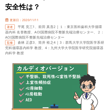
安全性は？
更新日：2020/11/11
平尾 見三1、前田 真吾2 | １：東京医科歯科大学循環
著者
器内科 名誉教授、AOI国際病院不整脈先端治療センター、２：
AOI国際病院不整脈先端治療センター
倉林 正彦3、筒井 裕之4 | 3：群馬大学大学院医学系研
監修
究科循環器内科学 教授、4：九州大学大学院医学研究院循環器
内科学 教授