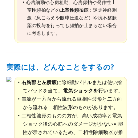
心房細動や心房粗動、心房頻拍や発作性上
室性頻拍などの
上室性頻拍症
：迷走神経刺
激（息こらえや眼球圧迫など）や抗不整脈
薬の投与を行っても頻拍が止まらない場合
に考慮します。
実際には、どんなことをするの?
右胸部と左横腹
に除細動パドルまたは使い捨
てパッドを当て、
電気ショックを行い
ます。
電流が一方向から流れる単相性波形と二方向
から流れる二相性波形のものがあります。
二相性波形のものの方が、高い成功率と電気
ショック後の心筋へのダメージが少ない可能
性が示されているため、二相性除細動器が推