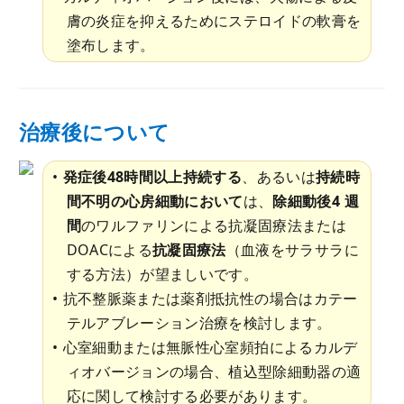
膚の炎症を抑えるためにステロイドの軟膏を
塗布します。
治療後について
発症後48時間以上持続する
、あるいは
持続時
間不明の心房細動において
は、
除細動後4 週
間
のワルファリンによる抗凝固療法または
DOACによる
抗凝固療法
（血液をサラサラに
する方法）が望ましいです。
抗不整脈薬または薬剤抵抗性の場合はカテー
テルアブレーション治療を検討します。
心室細動または無脈性心室頻拍によるカルデ
ィオバージョンの場合、植込型除細動器の適
応に関して検討する必要があります。