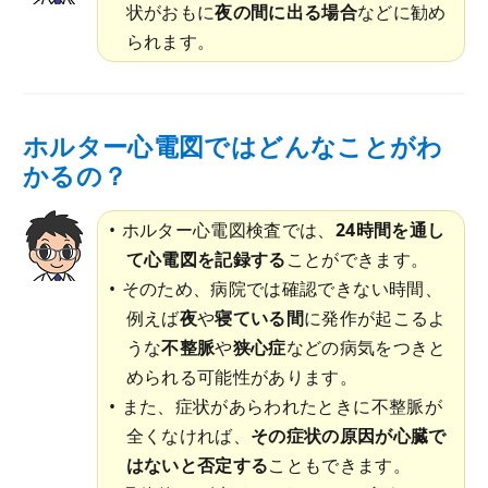
状がおもに
夜の間に出る場合
などに勧め
られます。
ホルター心電図ではどんなことがわ
かるの？
ホルター心電図検査では、
24時間を通し
て心電図を記録する
ことができます。
そのため、病院では確認できない時間、
例えば
夜
や
寝ている間
に発作が起こるよ
うな
不整脈
や
狭心症
などの病気をつきと
められる可能性があります。
また、症状があらわれたときに不整脈が
全くなければ、
その症状の原因が心臓で
はないと否定する
こともできます。