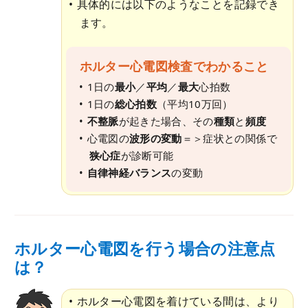
具体的には以下のようなことを記録でき
ます。
ホルター心電図検査でわかること
1日の
最小
／
平均
／
最大
心拍数
1日の
総心拍数
（平均10万回）
不整脈
が起きた場合、その
種類
と
頻度
心電図の
波形の変動
＝＞症状との関係で
狭心症
が診断可能
自律神経バランス
の変動
ホルター心電図を行う場合の注意点
は？
ホルター心電図を着けている間は、より