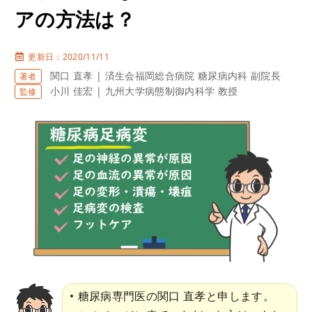
アの方法は？
更新日：2020/11/11
関口 直孝 | 済生会福岡総合病院 糖尿病内科 副院長
著者
小川 佳宏 | 九州大学病態制御内科学 教授
監修
糖尿病専門医の関口 直孝と申します。