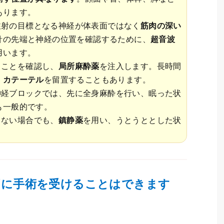
あります。
注射の目標となる神経が体表面ではなく
筋肉の深い
針の先端と神経の位置を確認するために、
超音波
用います。
ることを確認し、
局所麻酔薬
を注入します。長時間
、
カテーテル
を留置することもあります。
神経ブロックでは、先に全身麻酔を行い、眠った状
も一般的です。
しない場合でも、
鎮静薬
を用い、うとうととした状
。
ずに手術を受けることはできます