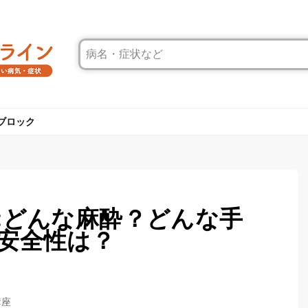
ブロック
:どんな麻酔？どんな手
安全性は？
講座