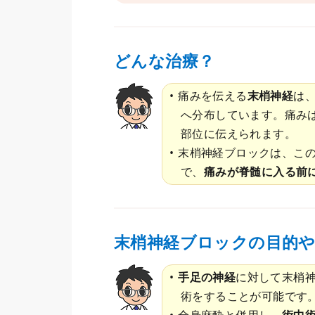
どんな治療？
痛みを伝える
末梢神経
は
へ分布しています。痛み
部位に伝えられます。
末梢神経ブロックは、こ
で、
痛みが脊髄に入る前
末梢神経ブロックの目的
手足の神経
に対して末梢
術をすることが可能です
全身麻酔と併用し、
術中