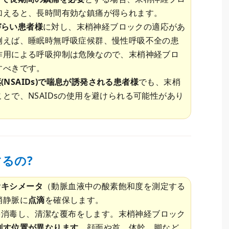
加えると、長時間有効な鎮痛が得られます。
づらい患者様
に対し、末梢神経ブロックの適応があ
例えば、睡眠時無呼吸症候群、慢性呼吸不全の患
作用による呼吸抑制は危険なので、末梢神経ブロ
すべきです。
NSAIDs)で喘息が誘発される患者様
でも、末梢
とで、NSAIDsの使用を避けられる可能性があり
るの?
オキシメータ
（動脈血液中の酸素飽和度を測定する
梢静脈に
点滴
を確保します。
を消毒し、清潔な覆布をします。末梢神経ブロック
刺す位置が異なります
。顔面や首、体幹、脚など