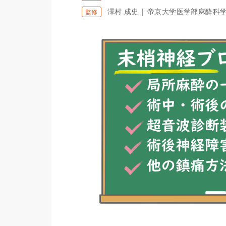
澤村 成史 | 帝京大学医学部麻酔科
監修