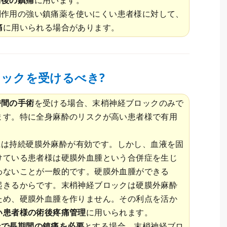
副作用の強い鎮痛薬を使いにくい患者様に対して、
痛
に用いられる場合があります。
ックを受けるべき?
時間の手術
を受ける場合、末梢神経ブロックのみで
ます。特に全身麻酔のリスクが高い患者様で有用
には持続硬膜外麻酔が有効です。しかし、血液を固
けている患者様は硬膜外血腫という合併症を生じ
わないことが一般的です。硬膜外血腫ができる
起きるからです。末梢神経ブロックは硬膜外麻酔
ため、硬膜外血腫を作りません。その利点を活か
い患者様の術後疼痛管理
に用いられます。
ンで長期間の鎮痛を必要
とする場合、末梢神経ブロ