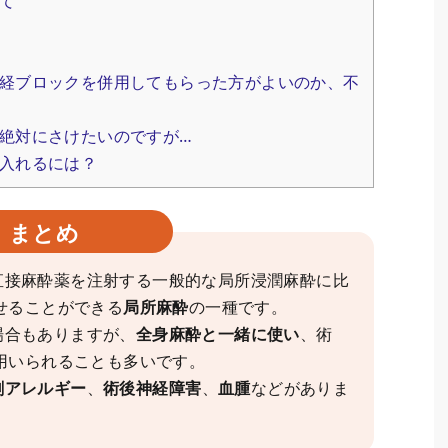
て
経ブロックを併用してもらった方がよいのか、不
絶対にさけたいのですが…
入れるには？
まとめ
直接麻酔薬を注射する一般的な局所浸潤麻酔に比
せることができる
局所麻酔
の一種です。
場合もありますが、
全身麻酔と一緒に使い
、術
用いられることも多いです。
剤アレルギー
、
術後神経障害
、
血腫
などがありま