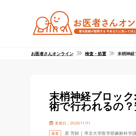
お医者さんオンライン
検査・処置
末梢神経
末梢神経ブロック
術で行われるの？
更新日：2020/11/11
原 芳樹 | 帝京大学医学部麻酔科学
著者