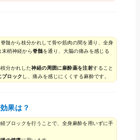
、脊髄から枝分かれして骨や筋肉の間を通り、全身
は末梢神経から
脊髄
を通り、大脳の痛みを感じる
の枝分かれした
神経の周囲に麻酔薬を注射
すること
にブロック
し、痛みを感じにくくする麻酔です。
や効果は？
神経ブロックを行うことで、全身麻酔を用いずに手
。
術後の鎮痛
に用います。