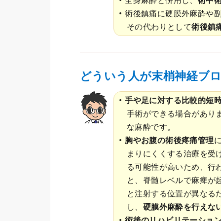
術後鎮痛に硬膜外麻酔や
その代わりとして
術後鎮
どういう人が末梢神経ブロ
手や足に対する比較的短
手術ができる場合があり
な麻酔です。
胸やお腹の術後疼痛管理
まりにくくする治療を受
る可能性が高いため、行
と、脊髄レベルで麻痺が
と注射する位置が異なる
し、
硬膜外麻酔を行えな
術後のリハビリテーショ