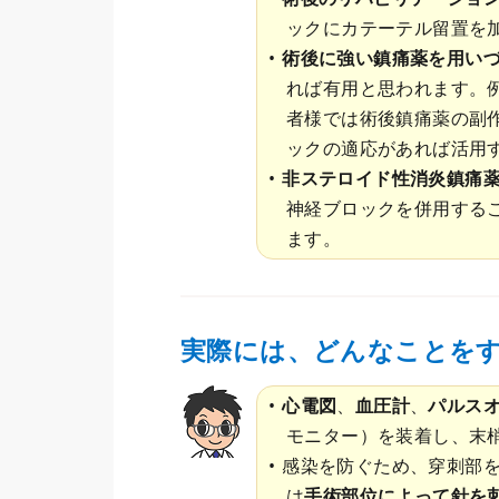
ックにカテーテル留置を
術後に強い鎮痛薬を用い
れば有用と思われます。
者様では術後鎮痛薬の副
ックの適応があれば活用
非ステロイド性消炎鎮痛薬(
神経ブロックを併用するこ
ます。
実際には、どんなことをす
心電図
、
血圧計
、
パルス
モニター）を装着し、末
感染を防ぐため、穿刺部
は
手術部位によって針を