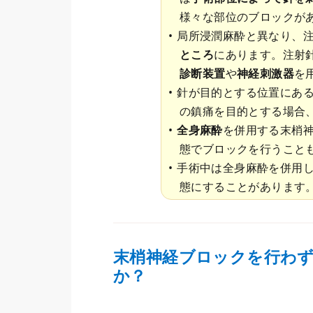
様々な部位のブロックが
局所浸潤麻酔と異なり、
ところ
にあります。注射
診断装置
や
神経刺激器
を
針が目的とする位置にあ
の鎮痛を目的とする場合
全身麻酔
を併用する末梢
態でブロックを行うこと
手術中は全身麻酔を併用
態にすることがあります
末梢神経ブロックを行わ
か？