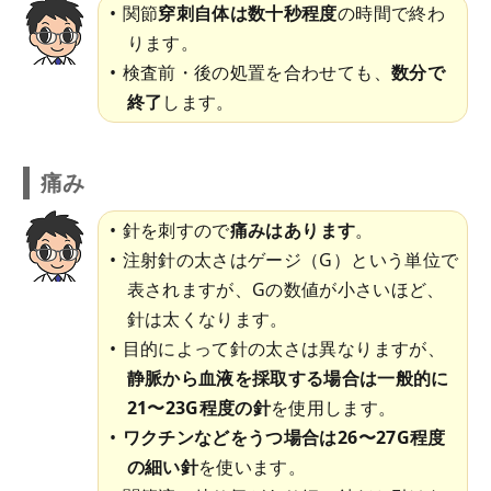
関節
穿刺自体は数十秒程度
の時間で終わ
ります。
検査前・後の処置を合わせても、
数分で
終了
します。
痛み
針を刺すので
痛みはあります
。
注射針の太さはゲージ（G）という単位で
表されますが、Gの数値が小さいほど、
針は太くなります。
目的によって針の太さは異なりますが、
静脈から血液を採取する場合は一般的に
21〜23G程度の針
を使用します。
ワクチンなどをうつ場合は26〜27G程度
の細い針
を使います。