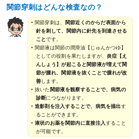
関節穿刺はどんな検査なの？
関節穿刺は、
関節近くのからだ表面から
針を刺して、関節内に針先を到達させる
こと
です。
関節液は関節の潤滑油【じゅんかつゆ】
としての役割を果たしますが、
炎症【え
んしょう】が起こると関節液が増えて関
節が腫れ、関節液を抜くことで腫れが改
善
します。
抜いた
関節液を観察することで、病気の
診断
につながります。
造影剤を注入することで、病気を描出
す
ることができます。
液状のお薬を関節内に直接注入
すること
が可能です。