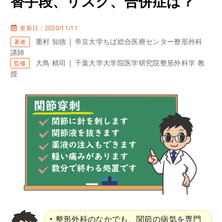
替手段、リスク、合併症は？
更新日：2020/11/11
重村 知德 | 帝京大学ちば総合医療センター整形外科
著者
講師
大鳥 精司 | 千葉大学大学院医学研究院整形外科学 教
監修
授
整形外科のなかでも、関節の病気を専門