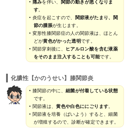
痛み
を伴い、
関節の動きが悪くなりま
す
。
炎症を起こすので、
関節液がたまり、関
節の腫脹
が生じます。
変形性膝関節症の人の関節液は、ほとん
どが
黄色がかった透明
です。
関節穿刺後に、
ヒアルロン酸を含む液薬
をそのまま注入することも可能
です。
化膿性【かのうせい】膝関節炎
膝関節の中に、
細菌が付着している状態
です。
関節液は、
黄色や白色ににごります
。
関節液を培養（ばいよう）すると、細菌
が増殖するので、診断が確定できます。