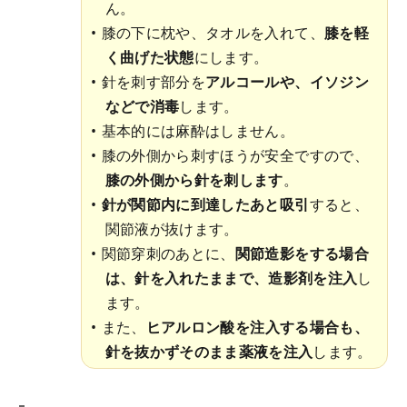
ん。
膝の下に枕や、タオルを入れて、
膝を軽
く曲げた状態
にします。
針を刺す部分を
アルコールや、イソジン
などで消毒
します。
基本的には麻酔はしません。
膝の外側から刺すほうが安全ですので、
膝の外側から針を刺します
。
針が関節内に到達したあと吸引
すると、
関節液が抜けます。
関節穿刺のあとに、
関節造影をする場合
は、針を入れたままで、造影剤を注入
し
ます。
また、
ヒアルロン酸を注入する場合も、
針を抜かずそのまま薬液を注入
します。