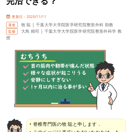
完治できる？
更新日：2020/11/11
牧 聡 | 千葉大学大学院医学研究院整形外科 助教
著者
大鳥 精司 | 千葉大学大学院医学研究院整形外科学 教
監修
授
脊椎専門医の牧 聡と申します．
このページに来ていただいたかたは，も