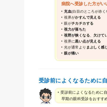
病院へ受診した方がい
充血
(白目のところが赤く
視界が
かすんで見える
眼が
チカチカする
視力が落ちた
視野が狭くなる
、
欠けて
視界に
黒い点が見える
光が通常より
まぶしく感
眼が痛い
受診前によくなるために
受診前によくなるために
早期の眼科受診をおすす