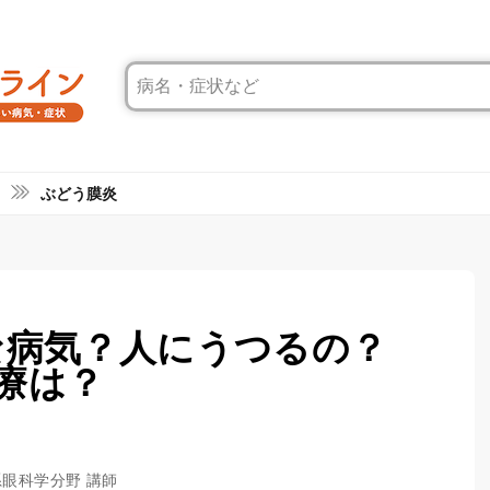
ぶどう膜炎
な病気？人にうつるの？
療は？
系眼科学分野 講師