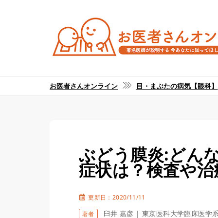
お医者さんオンライン
目・まぶたの病気【眼科】
ぶどう膜炎:どん
症状は？検査や治
更新日：2020/11/11
臼井 嘉彦 | 東京医科大学臨床医学
著者