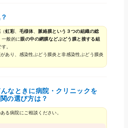
気？
膜
（
虹彩
、
毛様体
、
脈絡膜という３つの組織の総
、一般的に
眼の中の網膜などぶどう膜と接する組
です。
類があり、感染性ぶどう膜炎と非感染性ぶどう膜炎
どんなときに病院・クリニックを
機関の選び方は？
のある病院にご相談ください。