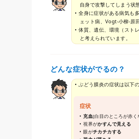
自身で攻撃してしまう状
全身に症状がある病気も
ェット病、Vogt-小柳
体質、遺伝、環境（スト
と考えられています。
どんな症状がでるの？
ぶどう膜炎の症状は以下
症状
充血
(白目のところが赤く
視界が
かすんで見える
眼が
チカチカする