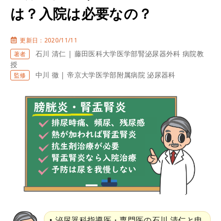
は？入院は必要なの？
更新日：2020/11/11
石川 清仁 | 藤田医科大学医学部腎泌尿器外科 病院教
著者
授
中川 徹 | 帝京大学医学部附属病院 泌尿器科
監修
泌尿器科指導医・専門医の石川 清仁と申