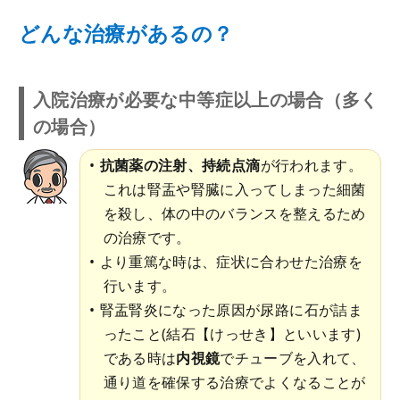
どんな治療があるの？
入院治療が必要な中等症以上の場合（多く
の場合）
抗菌薬の注射、持続点滴
が行われます。
これは腎盂や腎臓に入ってしまった細菌
を殺し、体の中のバランスを整えるため
の治療です。
より重篤な時は、症状に合わせた治療を
行います。
腎盂腎炎になった原因が尿路に石が詰ま
ったこと(結石【けっせき】といいます)
である時は
内視鏡
でチューブを入れて、
通り道を確保する治療でよくなることが