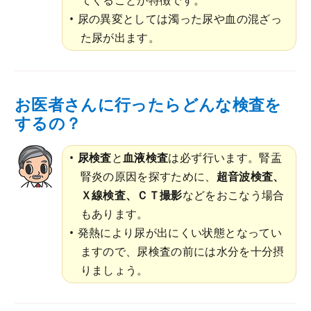
てくることが特徴です。
尿の異変としては濁った尿や血の混ざっ
た尿が出ます。
お医者さんに行ったらどんな検査を
するの？
尿検査
と
血液検査
は必ず行います。腎盂
腎炎の原因を探すために、
超音波検査、
Ｘ線検査、ＣＴ撮影
などをおこなう場合
もあります。
発熱により尿が出にくい状態となってい
ますので、尿検査の前には水分を十分摂
りましょう。