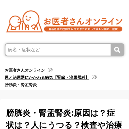
お医者さんオンライン
尿と泌尿器にかかわる病気【腎臓・泌尿器科】
膀胱炎・腎盂腎炎
膀胱炎・腎盂腎炎:原因は？症
状は？人にうつる？検査や治療