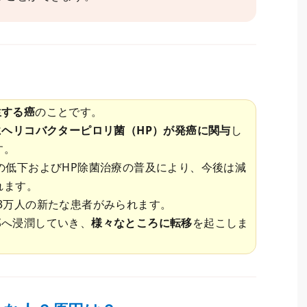
生する癌
のことです。
にヘリコバクターピロリ菌（HP）が発癌に関与
し
す。
の低下およびHP除菌治療の普及により、今後は減
れます。
3万人の新たな患者がみられます。
部へ浸潤していき、
様々なところに転移
を起こしま