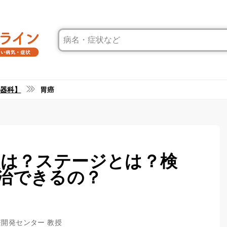
器科】
胃癌
状は？ステージとは？検
治できるの？
療開発センター 教授