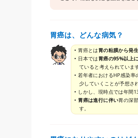
胃癌は、どんな病気？
胃癌とは
胃の粘膜から発
日本では
胃癌の95%以上
ていると考えられていま
若年者におけるHP感染率
少していくことが予想さ
しかし、現時点では年間1
胃癌は進行に伴い
胃の深
す。