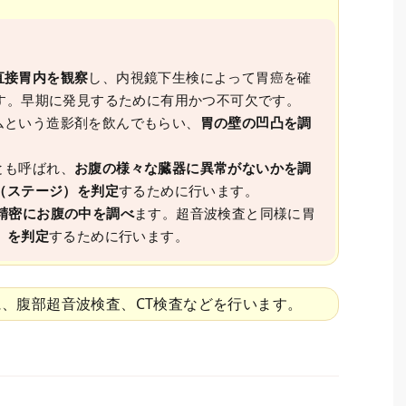
直接胃内を観察
し、内視鏡下生検によって胃癌を確
す。早期に発見するために有用かつ不可欠です。
ムという造影剤を飲んでもらい、
胃の壁の凹凸を調
とも呼ばれ、
お腹の様々な臓器に異常がないかを調
（ステージ）を判定
するために行います。
精密にお腹の中を調べ
ます。超音波検査と同様に胃
）を判定
するために行います。
、腹部超音波検査、CT検査などを行います。