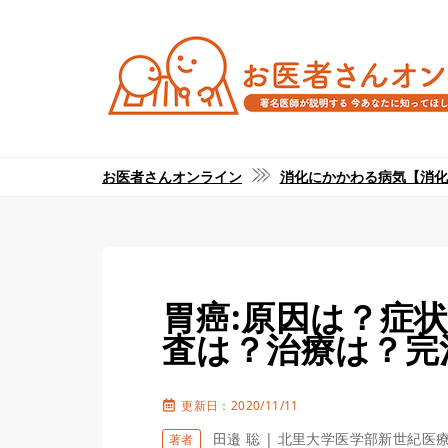
お医者さんオンライン
消化にかかわる病気【消化
胃癌:原因は？症
査は？治療は？完
更新日：2020/11/11
田邉 聡 | 北里大学医学部新世紀医
著者