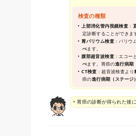
検査の種類
上部消化管内視鏡検査
：
定診断することができま
胃バリウム検査
：バリウ
べ
ます。
腹部超音波検査
：エコー
べ
ます。胃癌の
進行病期
CT検査
：超音波検査より
癌の
進行病期（ステージ
胃癌の診断が得られた後に