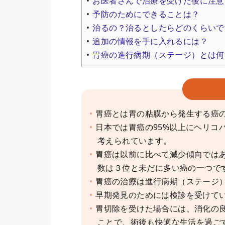
お医者さんで治療を受けた後に注意
予防のためにできることは？
治るの？治るとしたらどのくらいで
追加の情報を手に入れるには？
胃癌の進行病期（ステージ）とは何
胃癌とは胃の粘膜から発生する癌
日本では胃癌の95%以上にヘリコ
考えられています。
胃癌は以前に比べて減少傾向では
数は３位と未だに多い癌の一つで
胃癌の治療は進行病期（ステージ
早期発見のためには検診を受けて
胃切除を受けた場合には、消化の
ことで、術後も快適な生活を過ご