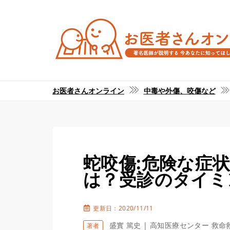
お医者さんオンライン
中毒や外傷、咬傷など
蛇咬傷:危険な症
は？受診のタイミ
更新日：2020/11/11
盛實 篤史 | 高知医療センター 救命
著者