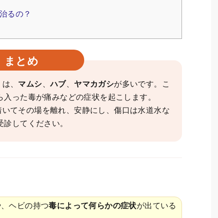
治るの？
まとめ
】は、
マムシ
、
ハブ
、
ヤマカガシ
が多いです。こ
ら入った毒が痛みなどの症状を起こします。
着いてその場を離れ、安静にし、傷口は水道水な
受診してください。
や、ヘビの持つ
毒によって何らかの症状
が出ている