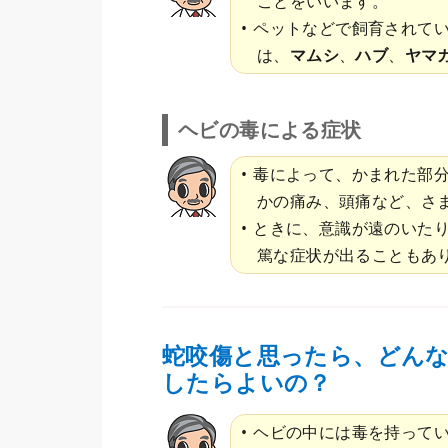
ことをいいます。
ペットなどで飼育されて
は、
マムシ
、
ハブ
、
ヤマ
ヘビの毒による症状
毒によって、かまれた部
かの痛み、頭痛など、さ
ときに、意識が遠のいた
篤な症状が出ることもあ
蛇咬傷と思ったら、どん
したらよいの？
ヘビの中には毒を持って