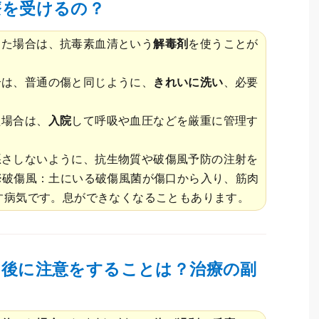
療を受けるの？
った場合は、抗毒素血清という
解毒剤
を使うことが
合は、普通の傷と同じように、
きれいに洗い
、必要
た場合は、
入院
して呼吸や血圧などを厳重に管理す
悪さしないように、抗生物質や破傷風予防の注射を
※破傷風：土にいる破傷風菌が傷口から入り、筋肉
す病気です。息ができなくなることもあります。
た後に注意をすることは？治療の副