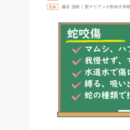
藤谷 茂樹 | 聖マリアンナ医科大学
監修