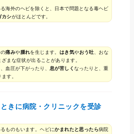
いる海外のヘビを除くと、日本で問題となる毒ヘビ
ガカシ
がほとんどです。
分の
痛み
や
腫れ
を生じます。
はき気
や
おう吐
、おな
まざまな症状が出ることがあります。
り、血圧が下がったり、
息が苦しく
なったりと、重
ります。
なときに病院・クリニックを受診
いるものもいます。ヘビに
かまれたと思ったら
病院