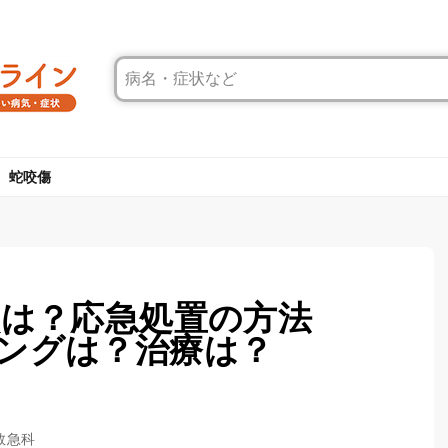
蛇咬傷
状は？応急処置の方法
ングは？治療は？
救急科