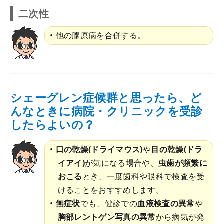
二次性
他の膠原病を合併する。
シェーグレン症候群と思ったら、ど
んなときに病院・クリニックを受診
したらよいの？
口の乾燥(ドライマウス)
や
目の乾燥(ドラ
イアイ)
が気になる場合や、
虫歯が頻繁に
おこる
とき、一度歯科や眼科で検査を受
けることをおすすめします。
無症状
でも、健診での
血液検査の異常
や
胸部レントゲン写真の異常
から病気が発