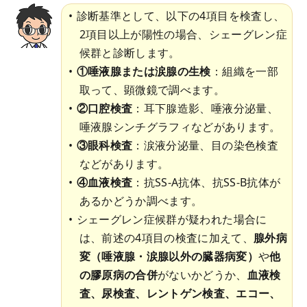
診断基準として、以下の4項目を検査し、
2項目以上が陽性の場合、シェーグレン症
候群と診断します。
①唾液腺または涙腺の生検
：組織を一部
取って、顕微鏡で調べます。
②口腔検査
：耳下腺造影、唾液分泌量、
唾液腺シンチグラフィなどがあります。
③眼科検査
：涙液分泌量、目の染色検査
などがあります。
④血液検査
：抗SS-A抗体、抗SS-B抗体が
あるかどうか調べます。
シェーグレン症候群が疑われた場合に
は、前述の4項目の検査に加えて、
腺外病
変（唾液腺・涙腺以外の臓器病変）
や
他
の膠原病の合併
がないかどうか、
血液検
査、尿検査、レントゲン検査、エコー、