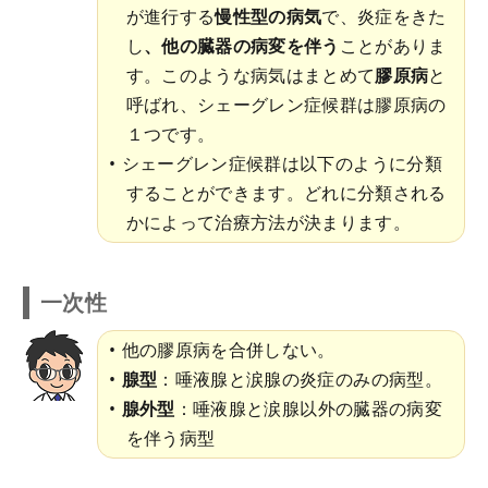
が進行する
慢性型の病気
で、炎症をきた
し
、他の臓器の病変を伴う
ことがありま
す。このような病気はまとめて
膠原病
と
呼ばれ、シェーグレン症候群は膠原病の
１つです。
シェーグレン症候群は以下のように分類
することができます。どれに分類される
かによって治療方法が決まります。
一次性
他の膠原病を合併しない。
腺型
：唾液腺と涙腺の炎症のみの病型。
腺外型
：唾液腺と涙腺以外の臓器の病変
を伴う病型