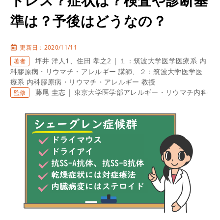
準は？予後はどうなの？
更新日：2020/11/11
坪井 洋人1、住田 孝之2 | １：筑波大学医学医療系 内
著者
科膠原病・リウマチ・アレルギー 講師、２：筑波大学医学医
療系 内科膠原病・リウマチ・アレルギー 教授
藤尾 圭志 | 東京大学医学部アレルギー・リウマチ内科
監修