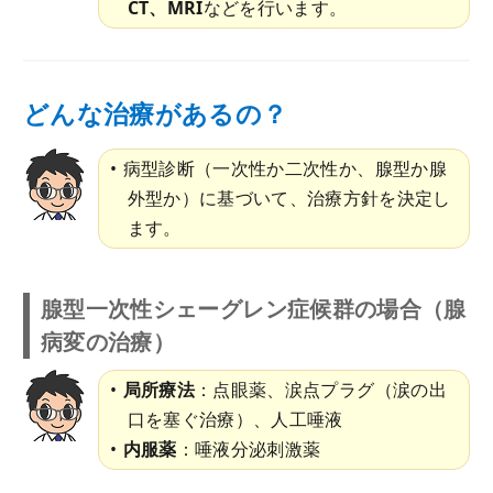
CT、MRI
などを行います。
どんな治療があるの？
病型診断（一次性か二次性か、腺型か腺
外型か）に基づいて、治療方針を決定し
ます。
腺型一次性シェーグレン症候群の場合（腺
病変の治療）
局所療法
：点眼薬、涙点プラグ（涙の出
口を塞ぐ治療）、人工唾液
内服薬
：唾液分泌刺激薬