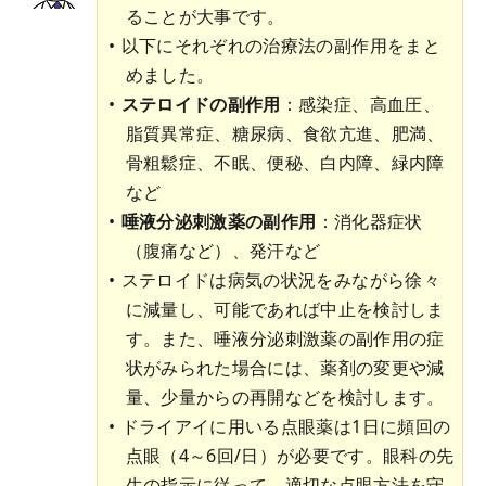
ることが大事です。
以下にそれぞれの治療法の副作用をまと
めました。
ステロイドの副作用
：感染症、高血圧、
脂質異常症、糖尿病、食欲亢進、肥満、
骨粗鬆症、不眠、便秘、白内障、緑内障
など
唾液分泌刺激薬の副作用
：消化器症状
（腹痛など）、発汗など
ステロイドは病気の状況をみながら徐々
に減量し、可能であれば中止を検討しま
す。また、唾液分泌刺激薬の副作用の症
状がみられた場合には、薬剤の変更や減
量、少量からの再開などを検討します。
ドライアイに用いる点眼薬は1日に頻回の
点眼（4～6回/日）が必要です。眼科の先
生の指示に従って、適切な点眼方法を守