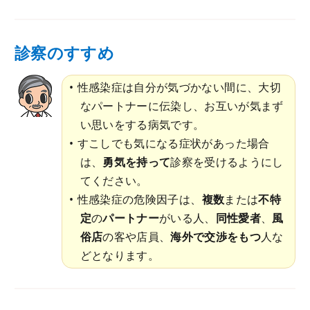
診察のすすめ
性感染症は自分が気づかない間に、大切
なパートナーに伝染し、お互いが気まず
い思いをする病気です。
すこしでも気になる症状があった場合
は、
勇気を持って
診察を受けるようにし
てください。
性感染症の危険因子は、
複数
または
不特
定
の
パートナー
がいる人、
同性愛者
、
風
俗店
の客や店員、
海外で交渉をもつ
人な
どとなります。