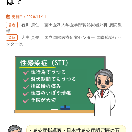
は？
更新日：2020/11/11
石川 清仁 | 藤田医科大学医学部腎泌尿器外科 病院教
著者
授
大曲 貴夫 | 国立国際医療研究センター 国際感染症セ
監修
ンター長
感染症指導医・日本性感染症認定医の石