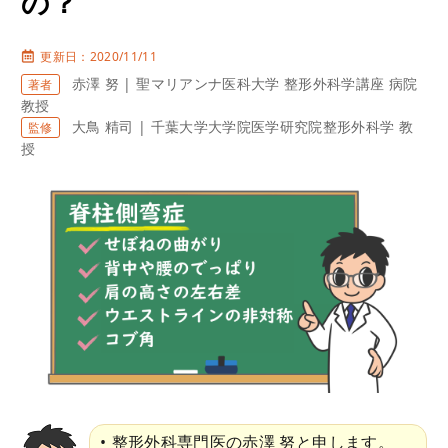
の？
更新日：2020/11/11
赤澤 努 | 聖マリアンナ医科大学 整形外科学講座 病院
著者
教授
大鳥 精司 | 千葉大学大学院医学研究院整形外科学 教
監修
授
整形外科専門医の赤澤 努と申します。