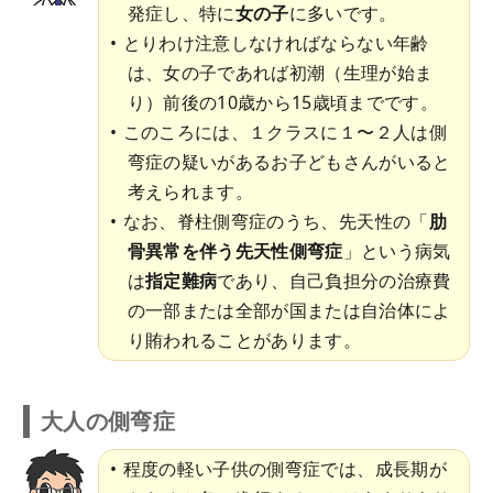
発症し、特に
女の子
に多いです。
とりわけ注意しなければならない年齢
は、女の子であれば初潮（生理が始ま
り）前後の10歳から15歳頃までです。
このころには、１クラスに１〜２人は側
弯症の疑いがあるお子どもさんがいると
考えられます。
なお、脊柱側弯症のうち、先天性の「
肋
骨異常を伴う先天性側弯症
」という病気
は
指定難病
であり、自己負担分の治療費
の一部または全部が国または自治体によ
り賄われることがあります。
大人の側弯症
程度の軽い子供の側弯症では、成長期が