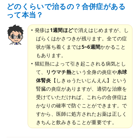
どのくらいで治るの？合併症がある
って本当？
発疹は
1週間ほど
で消えはじめますが、し
ばらくはかさつきが残ります。全ての症
状が落ち着くまでは
5~6週間
かかること
もあります。
猩紅熱によって引き起こされる病気とし
て、
リウマチ熱
という全身の炎症や
糸球
体腎炎
【しきゅうたいじんえん】という
腎臓の炎症がありますが、適切な治療を
受けていただければ、これらの合併症は
かなりの確率で防ぐことができます。で
すから、医師に処方されたお薬は正しく
きちんと飲みきることが重要です。