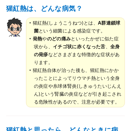
猩紅熱は、どんな病気？
猩紅熱(しょうこうねつ)とは、
A群連鎖球
菌
という細菌による感染症です。
発熱
や
のどの痛み
といったかぜに似た症
状から、
イチゴ状に赤くなった舌
、
全身
の発疹
などさまざまな特徴的な症状があ
ります。
猩紅熱自体が治った後も、猩紅熱にかか
ったことによってリウマチ熱という全身
の炎症や糸球体腎炎(しきゅうたいじんえ
ん)という腎臓の炎症などが引き起こされ
る危険性があるので、注意が必要です。
猩紅熱と思ったら、どんなときに病