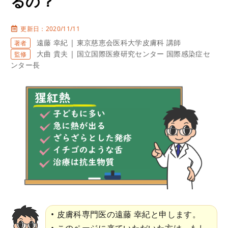
るの？
更新日：2020/11/11
遠藤 幸紀 | 東京慈恵会医科大学皮膚科 講師
著者
大曲 貴夫 | 国立国際医療研究センター 国際感染症セ
監修
ンター長
皮膚科専門医の遠藤 幸紀と申します。
このページに来ていただいた方は、もし