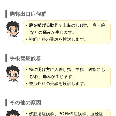
胸郭出口症候群
腕を挙げる動作
で上肢の
しびれ
、肩・腕
などの
痛み
が生じます。
神経内科の受診を検討します。
手根管症候群
特に明け方
に人差し指、中指、親指に
し
びれ
、
痛み
が生じます。
整形外科の受診を検討します。
その他の原因
傍腫瘍症候群、POEMS症候群、血栓症、