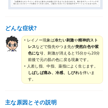
どんな症状?
レイノー現象は
冷たい刺激
や
精神的スト
レス
などで指先やつま先が
突然白色や紫
色になり
、刺激が消えると15分から20分
前後で元の肌の色に戻る現象です。
人差し指、中指、薬指によく生じます。
しばしば痛み、冷感、しびれ
を伴いま
す。
主な原因とその説明