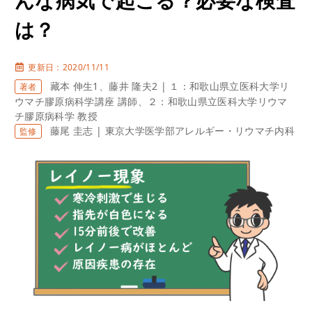
は？
更新日：2020/11/11
藏本 伸生1、藤井 隆夫2 | １：和歌山県立医科大学リ
著者
ウマチ膠原病科学講座 講師、２：和歌山県立医科大学リウマ
チ膠原病科学 教授
藤尾 圭志 | 東京大学医学部アレルギー・リウマチ内科
監修