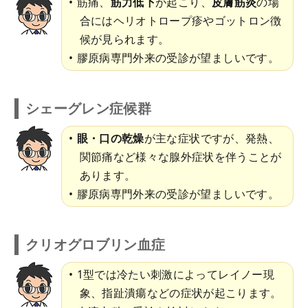
筋痛、
筋力低下
が起こり、
皮膚筋炎
の場
合にはヘリオトロープ疹やゴットロン徴
候が見られます。
膠原病専門外来の受診が望ましいです。
シェーグレン症候群
眼・口の乾燥
が主な症状ですが、発熱、
関節痛など様々な腺外症状を伴うことが
あります。
膠原病専門外来の受診が望ましいです。
クリオグロブリン血症
1型では冷たい刺激によってレイノー現
象、指趾潰瘍などの症状が起こります。