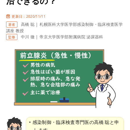
治できるの？
更新日：2020/11/11
高橋 聡 | 札幌医科大学医学部感染制御・臨床検査医学
著者
講座 教授
中川 徹 | 帝京大学医学部附属病院 泌尿器科
監修
感染制御・臨床検査専門医の高橋 聡と申
します。