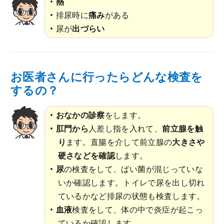
熱
排尿時に
痛み
がある
尿が
出づらい
お医者さんに行ったらどんな検査を
するの？
おなかの診察
をします。
肛門から
人差し指を入れて、
前立腺を触
り
ます。直腸を介して前立腺の
大きさや
硬さなどを確認
します。
尿
の検査をして、ばい菌が混じっていな
いか確認します。トイレで尿を出し切れ
ているかなど排尿の状態も検査します。
血液
検査をして、体の中で炎症が起こっ
ているか確認します。