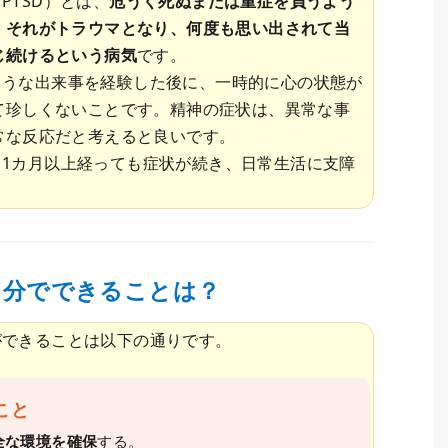
PTSD）とは、
危うく死ぬまたは重症を負うよう
、それがトラウマとなり、何度も思い出されて当
じ続けるという病気
です。
ような出来事を経験した後に、一時的に心の状態が
て珍しくないことです。精神の症状は、異常な事
常な反応だと考えると良いです。
1カ月以上経っても症状が続き、日常生活に支障
自分でできることは？
ができることは以下の通りです。
こと
全な環境を確保
する。