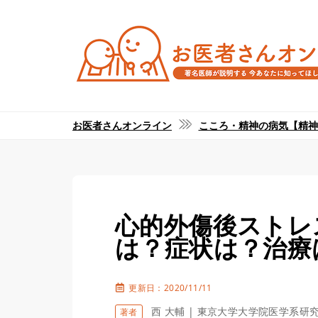
お医者さんオンライン
こころ・精神の病気【精神
心的外傷後ストレス
は？症状は？治療
更新日：2020/11/11
西 大輔 | 東京大学大学院医学系研
著者