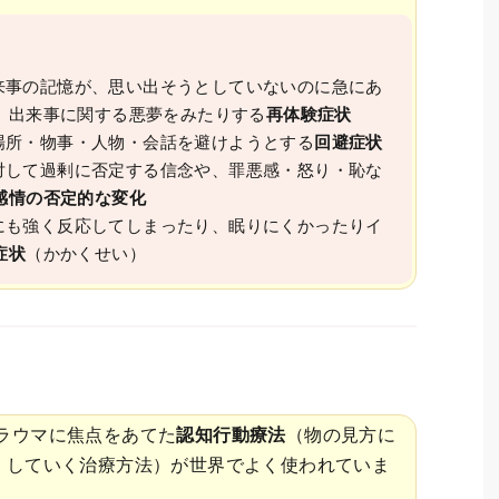
来事の記憶が、思い出そうとしていないのに急にあ
、出来事に関する悪夢をみたりする
再体験症状
場所・物事・人物・会話を避けようとする
回避症状
対して過剰に否定する信念や、罪悪感・怒り・恥な
感情の否定的な変化
にも強く反応してしまったり、眠りにくかったりイ
症状
（かかくせい）
トラウマに焦点をあてた
認知行動療法
（物の見方に
くしていく治療方法）が世界でよく使われていま