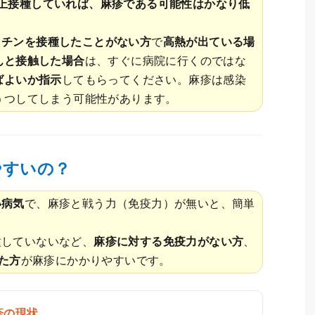
上接種していれば、麻疹である可能性はかなり低
クチンを接種したことがない方
で
高熱が出ている場
んと接触した場合
は、すぐに病院に行くのではな
ばよいか指示
してもらってください。麻疹は感染
うつしてしまう可能性があります。
やすいの？
い病気
で、麻疹と戦う力（免疫力）が無いと、簡単
種していないなど、
麻疹に対する免疫力がない方
、
た方
が麻疹にかかりやすいです。
疹の現状