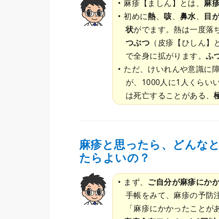
麻疹【ましん】とは、
麻
初めに
熱
、
咳
、
鼻水
、
目
状
がでます。熱は一度落
つぶつ
（皮疹【ひしん】
で全身に拡がります。
ふ
ただ、けいれんや意識に
が、1000人に1人くらい
は死亡することがある、
麻疹と思ったら、どんな
たらよいの？
まず、
ご自分が麻疹にか
手帳をみて、麻疹の予防
「麻疹にかかったことが