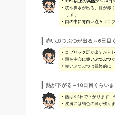
39℃以上の高熱
が3～4
咳や鼻水が出る、目が赤
ます。
口の中に青白い点々
（コ
赤いぶつぶつが出る～6日目
コプリック斑が出てから1
頭を中心に
赤いぶつぶつ
赤いぶつぶつは最終的に
熱が下がる～10日目くらいま
熱は3-4日で下がります。
皮膚には褐色の跡が残り