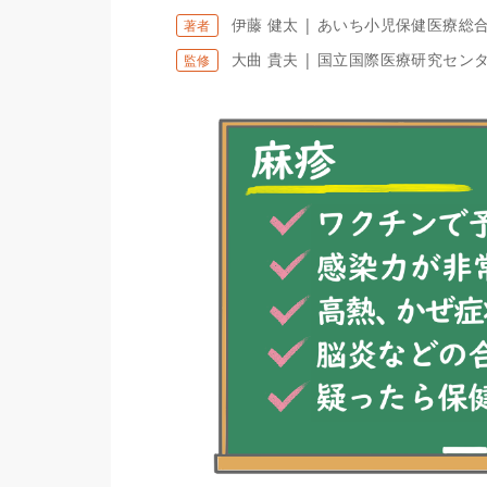
伊藤 健太 | あいち小児保健医療総
著者
大曲 貴夫 | 国立国際医療研究セン
監修