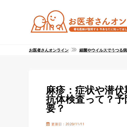
お医者さんオンライン
細菌やウイルスでうつる病
麻疹：症状や潜伏
抗体検査って？予
要？
更新日：2020/11/11