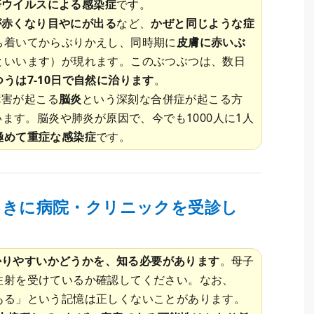
疹ウイルスによる感染症
です。
が赤くなり目やにが出る
など、
かぜと同じような症
ち着いてからぶりかえし、同時期に
皮膚に赤いぶ
といいます）が現れます。このぶつぶつは、数日
つうは7-10日で自然に治ります
。
障害が起こる
脳炎
という深刻な合併症が起こる方
います。脳炎や肺炎が原因で、今でも1000人に1人
極めて重症な感染症
です。
ときに病院・クリニックを受診し
かりやすいかどうかを、知る必要があります
。母子
注射を受けているか確認してください。なお、
ある」という記憶は正しくないことがあります。