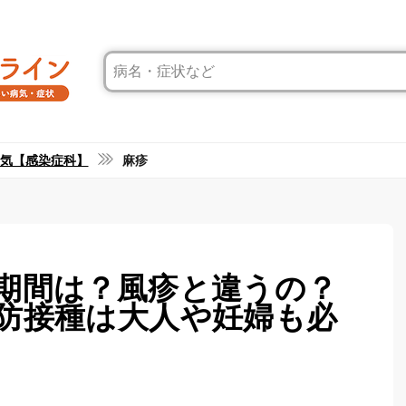
気【感染症科】
麻疹
期間は？風疹と違うの？
防接種は大人や妊婦も必