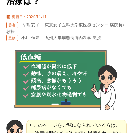
治療は？
更新日：2020/11/11
内潟 安子 | 東京女子医科大学東医療センター 病院長/
著者
教授
小川 佳宏 | 九州大学病態制御内科学 教授
監修
このページをご覧になられている方は、
健康診断などで低血糖を指摘され、どの