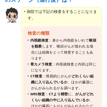
病院では下記の検査をすることになりま
す。
検査の種類
内視鏡検査
：鼻から内視鏡をいれて
喉頭
を観察
します。喉頭がんが疑われる場
合には組織をとって検査することもあ
ります。
胃カメラ検査
：内視鏡検査と内容は同じ
になります。
CT検査
：簡易的にがんが
どれくらい組
織に入り込んでいるか
、ほかの臓器に
がんがみられるかを調べます。
MRI検査
：
CTより精密
に、
がんがどれ
くらい組織の中に入り込んでいるか
、
ほかの臓器にもがんがみられるかなど