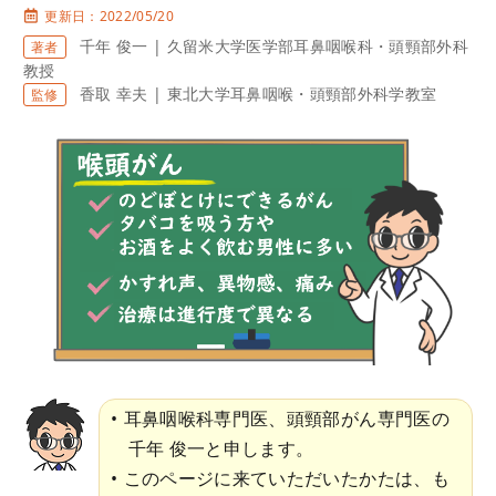
更新日：2022/05/20
千年 俊一 | 久留米大学医学部耳鼻咽喉科・頭頸部外科
著者
教授
香取 幸夫 | 東北大学耳鼻咽喉・頭頸部外科学教室
監修
耳鼻咽喉科専門医、頭頸部がん専門医の
千年 俊一と申します。
このページに来ていただいたかたは、も