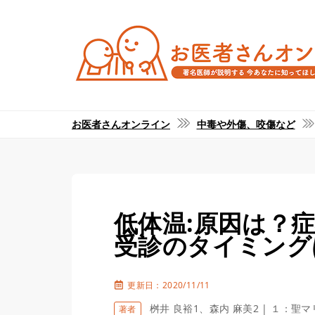
お医者さんオンライン
中毒や外傷、咬傷など
低体温:原因は？
受診のタイミング
更新日：2020/11/11
桝井 良裕1、森内 麻美2 | １：
著者