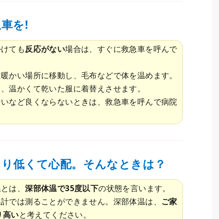
車を!
かけても
反応がない
場合は、すぐに救急車を呼んで
は暖かい場所に移動し、毛布などで体を温めます。
て、温かくて乾いた服に着替えさせます。
ないなど良くならないときは、救急車を呼んで病院
より低くて心配。そんなときは？
温とは、
深部体温で35度以下
の状態を言います。
温計では測ることができません。深部体温は、
ご家
り高い
と考えてください。