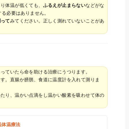
より体温が低くても、
ふるえが止まらない
などがな
する必要はありません。
測って
みてください。正しく測れていないことがあ
まっていたら命を助ける治療にうつります。
ます。直腸か膀胱、食道に温度計を入れて測りま
めたり、温かい点滴をし温かい酸素を吸わせて体の
。
低体温療法