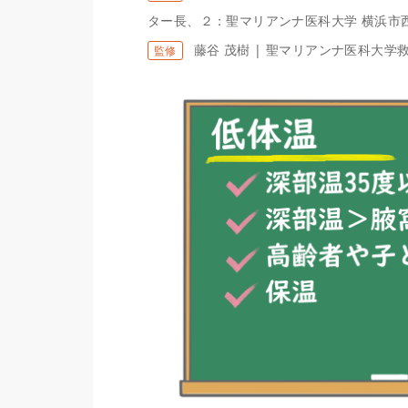
ター長、２：聖マリアンナ医科大学 横浜市
藤谷 茂樹 | 聖マリアンナ医科大学
監修