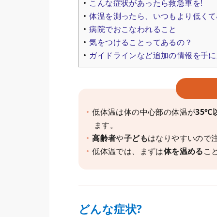
こんな症状があったら救急車を!
体温を測ったら、いつもより低くて
病院でおこなわれること
気をつけることってあるの？
ガイドラインなど追加の情報を手に
低体温は体の中心部の体温が
35℃
ます。
高齢者
や
子ども
はなりやすいので
低体温では、まずは
体を温める
こ
どんな症状?