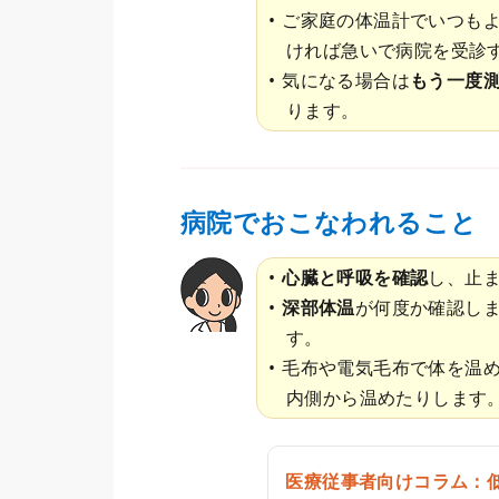
ご家庭の体温計でいつも
ければ急いで病院を受診
気になる場合は
もう一度
ります。
病院でおこなわれること
心臓と呼吸を確認
し、止
深部体温
が何度か確認し
す。
毛布や電気毛布で体を温
内側から温めたりします
医療従事者向けコラム：