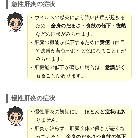
急性肝炎の症状
ウイルスの感染により強い炎症が起きる
ため、
全身のだるさ
・
食欲の低下
・
微熱
などの症状がみられます。
肝臓の機能が低下するために
黄疸
（白目
や皮膚が黄色〜おうど色になること）が
みられます。
肝機能の低下が著しい場合は、
意識がく
もる
ことがあります。
慢性肝炎の症状
慢性肝炎の初期には、
ほとんど症状はあ
りません
。
肝炎が治らず、肝臓全体の働きが悪くな
ってくると、
全身のだるさ
や
食欲の低下