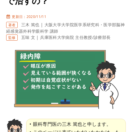
で治すの？
更新日：2020/11/11
三木 篤也 | 大阪大学大学院医学系研究科・医学部脳神
著者
経感覚器外科学眼科学 講師
五味 文 | 兵庫医科大学病院 主任教授/診療部長
監修
眼科専門医の三木 篤也と申します。
このページに来ていただいたかたは、も