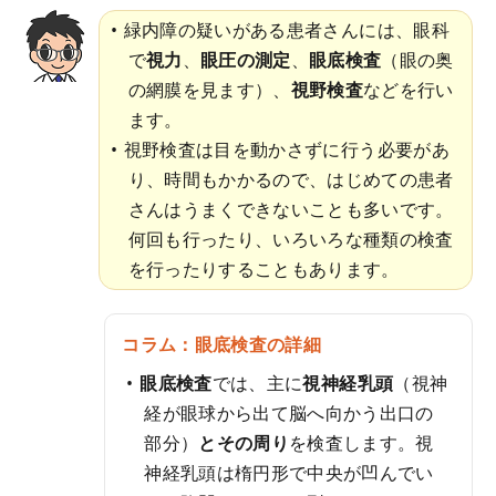
緑内障の疑いがある患者さんには、眼科
で
視力
、
眼圧の測定
、
眼底検査
（眼の奥
の網膜を見ます）、
視野検査
などを行い
ます。
視野検査は目を動かさずに行う必要があ
り、時間もかかるので、はじめての患者
さんはうまくできないことも多いです。
何回も行ったり、いろいろな種類の検査
を行ったりすることもあります。
コラム：眼底検査の詳細
眼底検査
では、主に
視神経乳頭
（視神
経が眼球から出て脳へ向かう出口の
部分）
とその周り
を検査します。視
神経乳頭は楕円形で中央が凹んでい