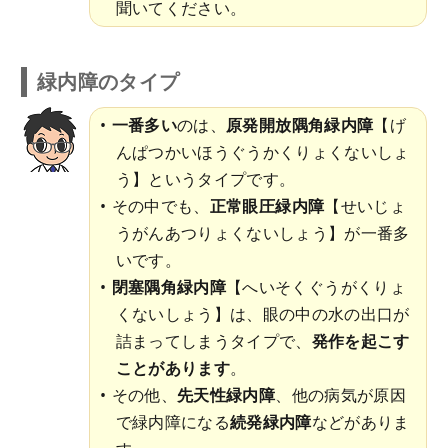
聞いてください。
緑内障のタイプ
一番多い
のは、
原発開放隅角緑内障
【げ
んぱつかいほうぐうかくりょくないしょ
う】というタイプです。
その中でも、
正常眼圧緑内障
【せいじょ
うがんあつりょくないしょう】が一番多
いです。
閉塞隅角緑内障
【へいそくぐうがくりょ
くないしょう】は、眼の中の水の出口が
詰まってしまうタイプで、
発作を起こす
ことがあります
。
その他、
先天性緑内障
、他の病気が原因
で緑内障になる
続発緑内障
などがありま