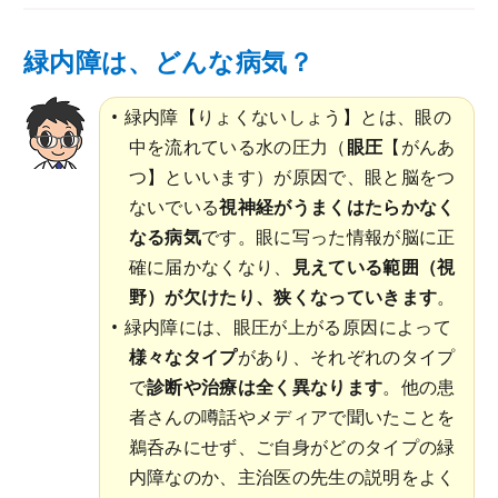
緑内障は、どんな病気？
緑内障【りょくないしょう】とは、眼の
中を流れている水の圧力（
眼圧
【がんあ
つ】といいます）が原因で、眼と脳をつ
ないでいる
視神経がうまくはたらかなく
なる病気
です。眼に写った情報が脳に正
確に届かなくなり、
見えている範囲（視
野）が欠けたり、狭くなっていきます
。
緑内障には、眼圧が上がる原因によって
様々なタイプ
があり、それぞれのタイプ
で
診断や治療は全く異なります
。他の患
者さんの噂話やメディアで聞いたことを
鵜呑みにせず、ご自身がどのタイプの緑
内障なのか、主治医の先生の説明をよく