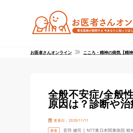
お医者さんオンライン
こころ・精神の病気【精神
全般不安症/全般
原因は？診断や治
更新日：2020/11/11
音羽 健司 | NTT東日本関東病院 
著者