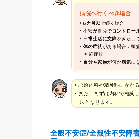
病院へ行くべき場合
6カ月以上
続く場合
不安が自分で
コントロー
日常生活に支障
をきたし
体の症状
がある場合：頭
神経症状
自分や家族が
何か
病気
に
心療内科や精神科にかか
また、まずは内科で相談
法となります。
全般不安症/全般性不安障