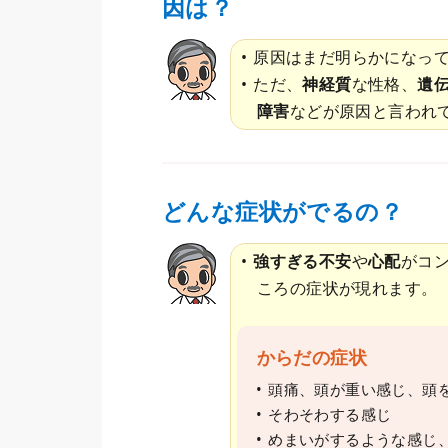
因は？
原因はまだ明らかになっ
ただ、
神経質
な性格、
遺
障害
などが原因と言われ
どんな症状がでるの？
強すぎる不安
や
心配
がコ
ころの症状が現れます。
からだの症状
頭痛、頭が重い感じ、頭
そわそわする感じ
めまいがするような感じ