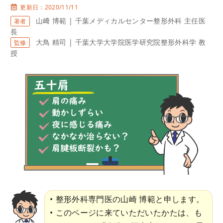
更新日：2020/11/11
山﨑 博範 | 千葉メディカルセンター整形外科 主任医
著者
長
大鳥 精司 | 千葉大学大学院医学研究院整形外科学 教
監修
授
整形外科専門医の山崎 博範と申します。
このページに来ていただいたかたは、も