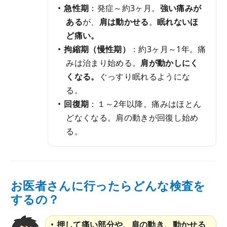
急性期
：発症～約3ヶ月。
強い痛みが
ある
が、
肩は動かせる
。
眠れないほ
ど痛い。
拘縮期（慢性期）
：約3ヶ月～1年。痛
みは治まり始める。
肩が動かしにく
くなる。
ぐっすり眠れるようにな
る。
回復期
：１～2年以降。痛みはほとん
どなくなる。肩の動きが回復し始め
る。
お医者さんに行ったらどんな検査を
するの？
押して痛い部分や、肩の動き、動かせる