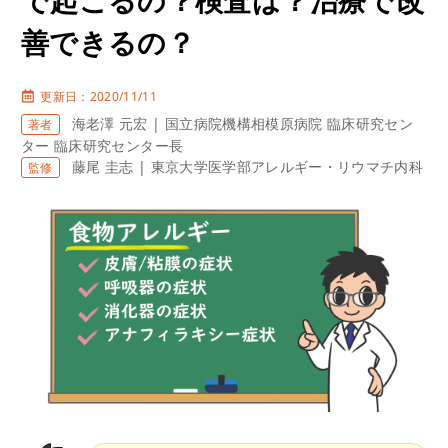
善できるの？
更新日：2020/11/11
海老澤 元宏 | 国立病院機構相模原病院 臨床研究セン
著者
ター 臨床研究センター長
藤尾 圭志 | 東京大学医学部アレルギー・リウマチ内科
監修