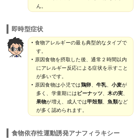
ん。
即時型症状
食物アレルギーの最も典型的なタイプで
す。
原因食物を摂取した後、通常２時間以内
にアレルギー反応による症状を示すこと
が多いです。
原因食物は小児では
鶏卵
、
牛乳
、
小麦
が
多く、学童期には
ピーナッツ
、
木の実
、
果物
が増え、成人では
甲殻類
、
魚類
など
が多く認められます。
食物依存性運動誘発アナフィラキシー