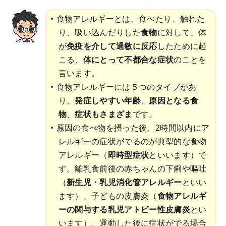
食物アレルギーとは、食べたり、触れた
り、吸い込んだりした
食物
に対して、体
が
免疫を介して過敏に反応
したために起
こる、
体にとって不都合な症状
のことを
言います。
食物アレルギーには５つのタイプがあ
り、
発症しやすい年齢
、
原因となる食
物
、
症状もさまざま
です。
原因の食べ物を摂った後、2時間以内にア
レルギーの症状がでるのが典型的な食物
アレルギー（
即時型症状
といいます）で
す。離乳食前後の赤ちゃんの下痢や嘔吐
（
新生児・乳児消化管アレルギー
といい
ます）、子どもの皮膚炎（
食物アレルギ
ーの関与する乳児アトピー性皮膚炎
とい
います）、運動した後に症状がでる場合