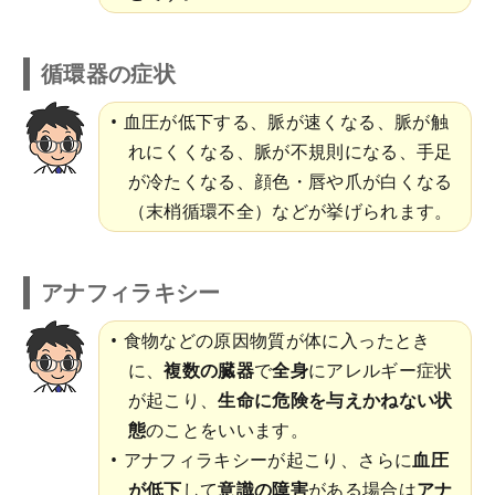
循環器の症状
血圧が低下する、脈が速くなる、脈が触
れにくくなる、脈が不規則になる、手足
が冷たくなる、顔色・唇や爪が白くなる
（末梢循環不全）などが挙げられます。
アナフィラキシー
食物などの原因物質が体に入ったとき
に、
複数の臓器
で
全身
にアレルギー症状
が起こり、
生命に危険を与えかねない状
態
のことをいいます。
アナフィラキシーが起こり、さらに
血圧
が低下
して
意識の障害
がある場合は
アナ