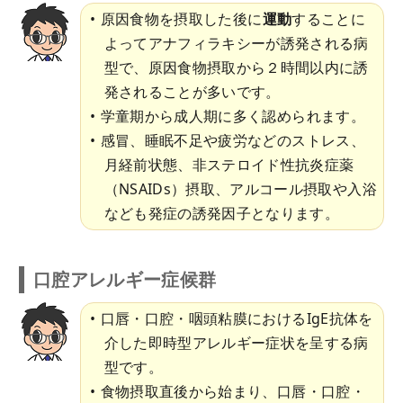
原因食物を摂取した後に
運動
することに
よってアナフィラキシーが誘発される病
型で、原因食物摂取から２時間以内に誘
発されることが多いです。
学童期から成人期に多く認められます。
感冒、睡眠不足や疲労などのストレス、
月経前状態、非ステロイド性抗炎症薬
（NSAIDs）摂取、アルコール摂取や入浴
なども発症の誘発因子となります。
口腔アレルギー症候群
口唇・口腔・咽頭粘膜におけるIgE抗体を
介した即時型アレルギー症状を呈する病
型です。
食物摂取直後から始まり、口唇・口腔・