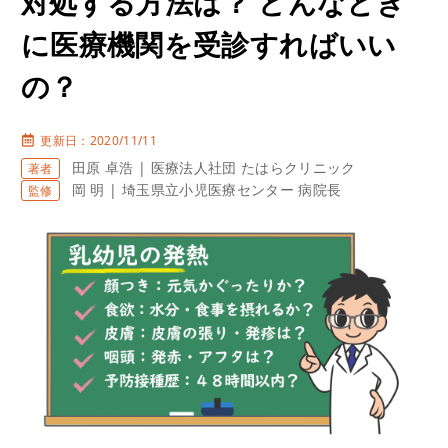
対処する方法は？ どんなとき
に医療機関を受診すればいい
の？
更新日：2020/11/11
田原 卓浩 | 医療法人社団 たはらクリニック
著者
岡 明 | 埼玉県立小児医療センター 病院長
監修