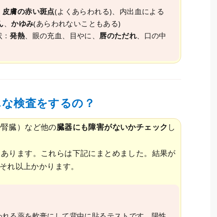
：
皮膚の赤い斑点
(よくあらわれる)、内出血による
ん
、
かゆみ
(あらわれないこともある)
状：
発熱
、眼の充血、目やに、
唇のただれ
、口の中
んな検査をするの？
や腎臓）など他の
臓器にも障害がないかチェック
し
もあります。これらは下記にまとめました。結果が
はそれ以上かかります。
われる薬を軟膏にして背中に貼るテストです。陽性