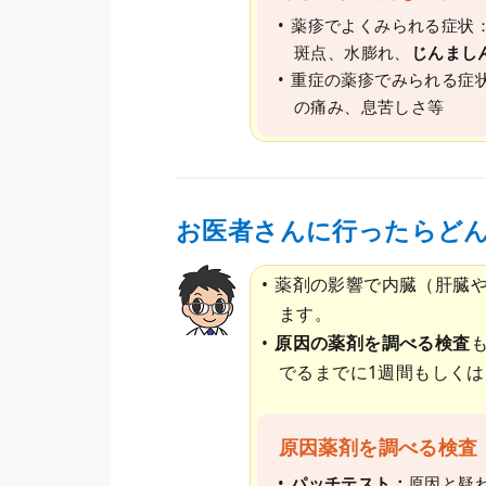
薬疹でよくみられる症状
斑点、水膨れ、
じんまし
重症の薬疹でみられる症
の痛み、息苦しさ等
お医者さんに行ったらど
薬剤の影響で内臓（肝臓
ます。
原因の薬剤を調べる検査
でるまでに1週間もしく
原因薬剤を調べる検査
パッチテスト：
原因と疑