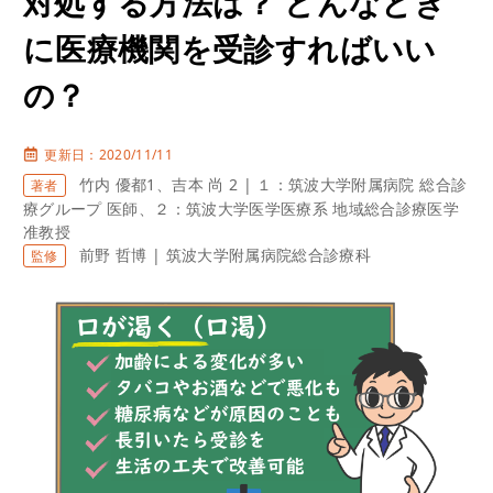
対処する方法は？ どんなとき
に医療機関を受診すればいい
の？
更新日：2020/11/11
竹内 優都1、吉本 尚 2 | １：筑波大学附属病院 総合診
著者
療グループ 医師、２：筑波大学医学医療系 地域総合診療医学
准教授
前野 哲博 | 筑波大学附属病院総合診療科
監修