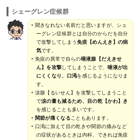
シェーグレン症候群
聞きなれない名前だと思いますが、シェ
ーグレン症候群とは自分のからだを自分
で攻撃してしまう
免疫【めんえき】の病
気
です。
免疫の異常で自らの
唾液腺【だえきせ
ん】を攻撃
してしまうことで、
唾液が出
にくくなり、口渇
を感じるようになりま
す。
涙腺【るいせん】を攻撃してしまうこと
で
涙の量も減るため、目の乾【かわ】き
を感じることも多いです。
関節が痛くなる
こともあります。
口渇に加えて目の乾きや関節の痛みなど
の症状があるときは内科、できれば免疫