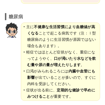
糖尿病
主に
不健康な生活習慣により血糖値が高
くなる
ことで起こる病気です（注：Ⅰ型
糖尿病のように生活習慣が原因ではない
場合もあります）。
軽症ではほとんど症状がなく、重症にな
ってようやく、
口が渇いたり水などを飲
む量や尿の量が増えたりします
。
口渇がみられるころには
内臓や血管にも
影響
が出ていることが多いので、すぐに
内科を受診してください。
症状が出る前に、
定期的な健診で早めに
みつけること
が重要です。