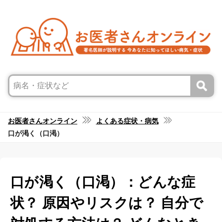
お医者さんオンライン
よくある症状・病気
口が渇く（口渇）
口が渇く（口渇）：どんな症
状？ 原因やリスクは？ 自分で