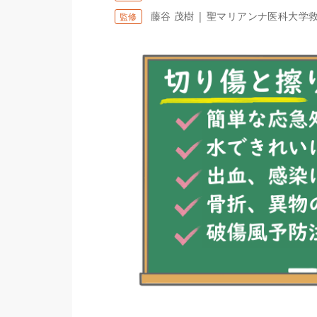
藤谷 茂樹 | 聖マリアンナ医科大学
監修