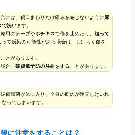
場合には、傷口まわりだけ痛みを感じないように
麻
水で洗い
ます。
医療用の
テープ
や
ホチキス
で傷を止めたり、
縫って
入って感染の可能性がある場合は、しばらく傷を
。
むことがあります。
た場合、
破傷風予防の注射
をすることがあります。
る破傷風菌が体に入り、全身の筋肉が硬直しけいれ
くなってしまいます。
た後に注意をすることは？