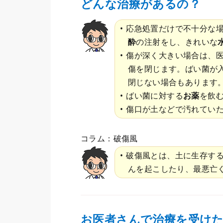
どんな治療があるの？
応急処置だけで不十分な
酔
の注射をし、きれいな
傷が深く大きい場合は、
傷を閉じます。ばい菌が
閉じない場合もあります
ばい菌に対する
お薬
を飲
傷口が土などで汚れてい
コラム：破傷風
破傷風とは、土に生存す
んを起こしたり、最悪亡
お医者さんで治療を受け