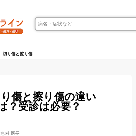
切り傷と擦り傷
切り傷と擦り傷の違い
は？受診は必要？
救急科 医長