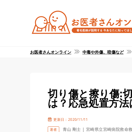
お医者さんオンライン
中毒や外傷、咬傷など
切り傷と擦り傷:
は？応急処置方法
更新日：2020/11/11
青山 剛士 | 宮崎県立宮崎病院救命
著者