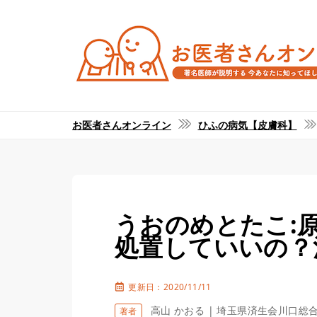
お医者さんオンライン
ひふの病気【皮膚科】
うおのめとたこ:
処置していいの？
更新日：2020/11/11
高山 かおる | 埼玉県済生会川口総
著者