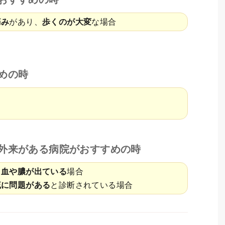
痛み
があり、
歩くのが大変
な場合
めの時
外来がある病院がおすすめの時
ら
血や膿が出ている
場合
流に問題がある
と診断されている場合