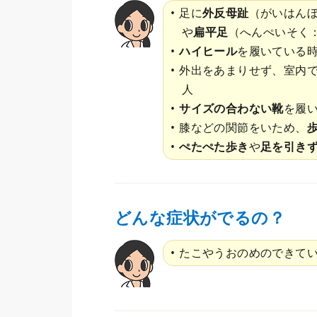
足に
外反母趾
（がいはん
や
扁平足
（へんぺいそく
ハイヒール
を履いている
外出をあまりせず、室内
人
サイズの合わない靴
を履
膝などの関節をいため、
ぺたぺた歩き
や
足を引き
どんな症状がでるの？
たこやうおのめのできて