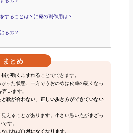
するの？
をすることは？治療の副作用は？
治るの？
まとめ
、指が
強くこすれる
ことでできます。
あがった状態、一方でうおのめは皮膚の硬くなっ
を言います。
足と靴が合わない
、
正しい歩き方ができていない
て見えることがあります。小さい黒い点がまざっ
いです。
らなければ
自然になくなります
。