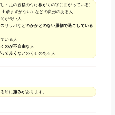
ぼし：足の親指の付け根がくの字に曲がっている）
：土踏まずがない）などの変形のある人
時間が長い人
でスリッパなどの
かかとのない履物で過ごしている
いている人
歩くのが不自由
な人
ずって歩く
などのくせのある人
いる所に
痛み
があります。