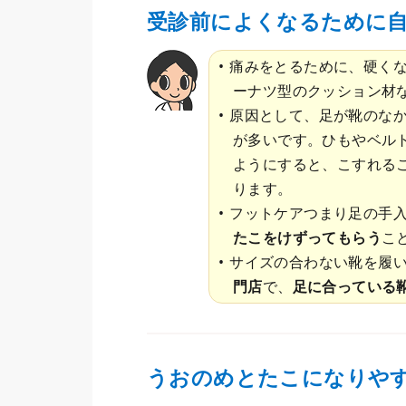
受診前によくなるために
痛みをとるために、硬く
ーナツ型のクッション材
原因として、足が靴のな
が多いです。ひもやベル
ようにすると、こすれる
ります。
フットケアつまり足の手
たこをけずってもらう
こ
サイズの合わない靴を履
門店
で、
足に合っている
うおのめとたこになりや