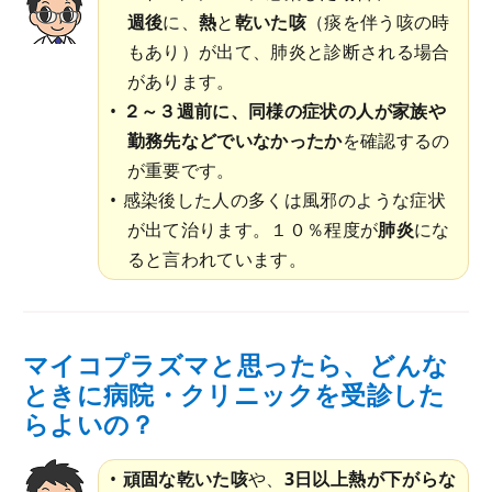
週後
に、
熱
と
乾いた咳
（痰を伴う咳の時
もあり）が出て、肺炎と診断される場合
があります。
２～３週前に、同様の症状の人が家族や
勤務先などでいなかったか
を確認するの
が重要です。
感染後した人の多くは風邪のような症状
が出て治ります。１０％程度が
肺炎
にな
ると言われています。
マイコプラズマと思ったら、どんな
ときに病院・クリニックを受診した
らよいの？
頑固な乾いた咳
や、
3日以上熱が下がらな