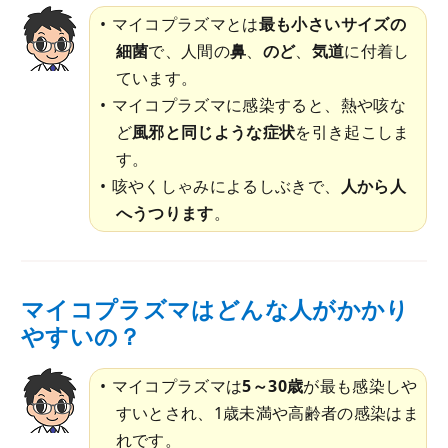
マイコプラズマとは
最も小さいサイズの
細菌
で、人間の
鼻
、
のど
、
気道
に付着し
ています。
マイコプラズマに感染すると、熱や咳な
ど
風邪と同じような症状
を引き起こしま
す。
咳やくしゃみによるしぶきで、
人から人
へうつります
。
マイコプラズマはどんな人がかかり
やすいの？
マイコプラズマは
5～30歳
が最も感染しや
すいとされ、1歳未満や高齢者の感染はま
れです。