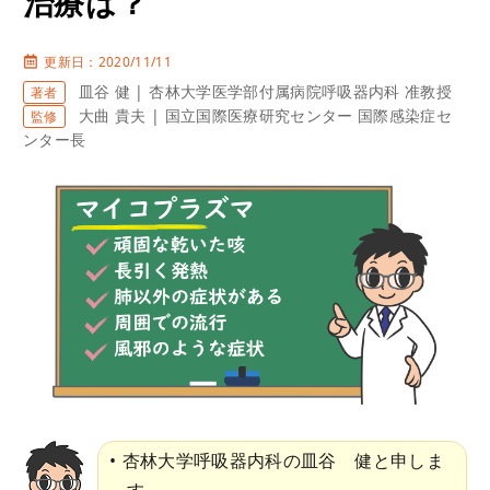
治療は？
更新日：2020/11/11
皿谷 健 | 杏林大学医学部付属病院呼吸器内科 准教授
著者
大曲 貴夫 | 国立国際医療研究センター 国際感染症セ
監修
ンター長
杏林大学呼吸器内科の皿谷 健と申しま
す。