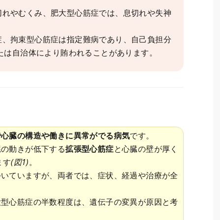
切れやむくみ、肥大型心筋症では、息切れや失神
症、拘束型心筋症は指定難病であり、自己負担分
たは自治体により賄われることがあります。
で心臓の構造や働きに異常がでる病気
です。
臓の動きが低下する
拡張型心筋症
と心臓の壁が厚く
ます
(図1)
。
ついていますが、両者では、症状、経過や治療が全
大型心筋症の半数程度は、遺伝子の変異が原因と考