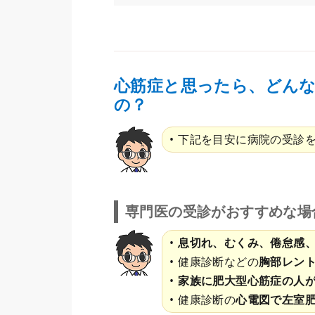
心筋症と思ったら、どん
の？
下記を目安に病院の受診
専門医の受診がおすすめな場
息切れ、むくみ、倦怠感
健康診断などの
胸部レン
家族に肥大型心筋症の人
健康診断の
心電図で左室