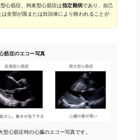
大型心筋症、拘束型心筋症は
指定難病
であり、自己
たは全部が国または自治体により賄われることが
 心筋症のエコー写真
大型心筋症時の心臓のエコー写真です。