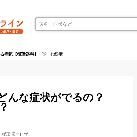
る病気【循環器科】
心筋症
どんな症状がでるの？
？
病・循環器内科学