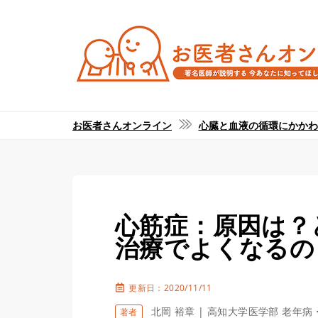
お医者さんオンライン
心臓と血液の循環にかかわ
心筋症：原因は？
治療でよくなるの
更新日：2020/11/11
北岡 裕章 | 高知大学医学部 老年
著者