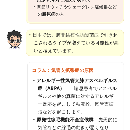
関節リウマチやシェーグレン症候群など
の
膠原病
の人
日本では、肺非結核性抗酸菌症で引き起
こされるタイプが増えている可能性が高
いと考えています。
コラム：気管支拡張症の原因
アレルギー性気管支肺アスペルギルス
症（ABPA）
： 喘息患者でアスペル
ギルスや他の真菌に対するアレルギ
ー反応を起こして粘液栓、気管支拡
張などを起こします。
原発性線毛機能不全症候群
：先天的に
気管などの線毛の動きが悪くなり、