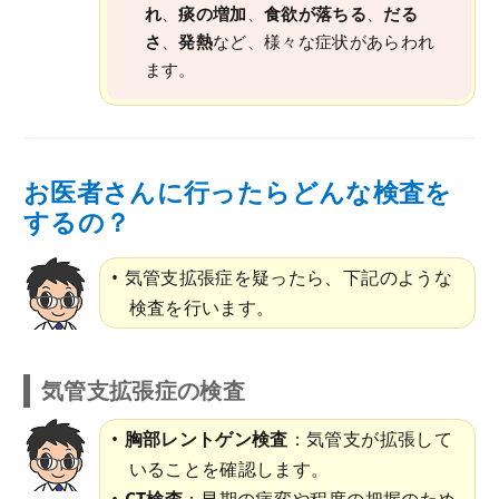
れ
、
痰の増加
、
食欲が落ちる
、
だる
さ
、
発熱
など、様々な症状があらわれ
ます。
お医者さんに行ったらどんな検査を
するの？
気管支拡張症を疑ったら、下記のような
検査を行います。
気管支拡張症の検査
胸部レントゲン検査
：気管支が拡張して
いることを確認します。
CT検査
：早期の病変や程度の把握のため