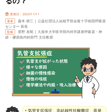
るの？
更新日：2020/11/11
森本 耕三 | 公益社団法人結核予防会複十字病院呼吸器
著者
センター 医長
星野 友昭 | 久留米大学医学部内科学講座呼吸器・神
監修
経・膠原病内科部門 主任教授
気管支拡張症、非結核性抗酸菌症、原発