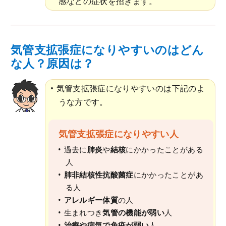
感などの症状を招きます。
気管支拡張症になりやすいのはどん
な人？原因は？
気管支拡張症になりやすいのは下記のよ
うな方です。
気管支拡張症になりやすい人
過去に
肺炎
や
結核
にかかったことがある
人
肺非結核性抗酸菌症
にかかったことがあ
る人
アレルギー体質
の人
生まれつき
気管の機能が弱い
人
治療や病気で免疫が弱い
人