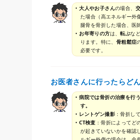
大人やお子さん
の場合、
た場合（高エネルギー外
腿骨を骨折した場合、医
お年寄りの方
は、
転ぶ
な
ります。特に、
骨粗鬆症
必要です。
お医者さんに行ったらど
病院では骨折の治療を行
す。
レントゲン撮影
：骨折し
CT検査
：骨折によってど
が起きていないかを確認
ルギー外傷の場合は、全