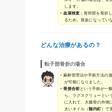
します。
血液検査：
骨幹部を骨折し
るため、貧血になってい
どんな治療があるの？
転子部骨折の場合
麻酔管理法や手術方法の
が可能になりました。
骨接合術
という手術が一
ら、ラグスクリューという
に入れて、大腿骨の外側
太いネイル（
髄内釘
）で