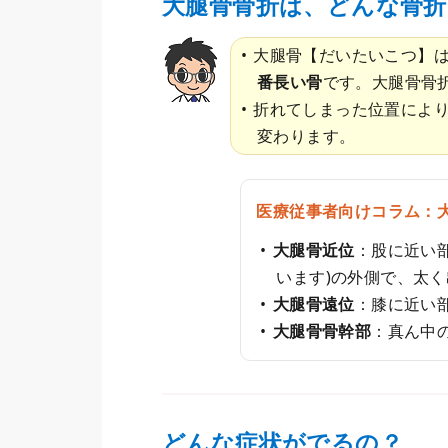
大腿骨骨折は、どんな骨折
大腿骨【だいたいこつ】
番長い骨
です。大腿骨骨
折れてしまった位置によ
変わります。
医療従事者向けコラム：
大腿骨近位
：股に近い
います)の外側で、太
大腿骨遠位
：膝に近い
大腿骨骨幹部
：真ん中
どんな症状がでるの？