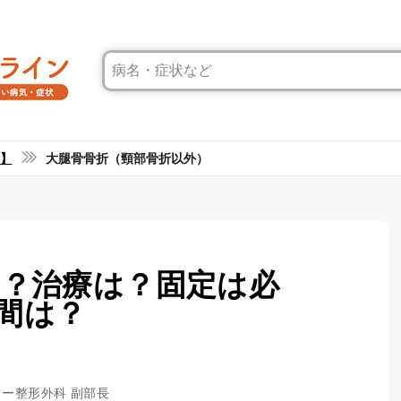
】
大腿骨骨折（頸部骨折以外）
は？治療は？固定は必
間は？
ター整形外科 副部長