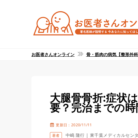
お医者さんオンライン
骨・筋肉の病気【整形外科
大腿骨骨折:症状
要？完治までの時
更新日：2020/11/11
中嶋 隆行 | 東千葉メディカルセン
著者