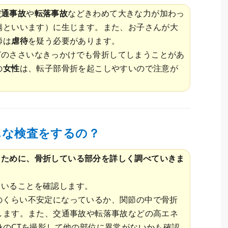
交通事故
や
転落事故
などきわめて大きな力が加わっ
傷といいます）に生じます。また、お子さんが大
師は
虐待
を疑う必要があります。
どのささいなきっかけでも骨折してしまうことがあ
の
女性
は、転子部骨折を起こしやすいので注意が
んな検査をするの？
うために、骨折している部分を詳しく調べていきま
ていることを確認します。
のくらい不安定になっているか、関節の中で骨折
します。また、交通事故や転落事故などの高エネ
身のCTを撮影して他の部位に異常がないかも確認