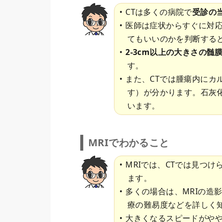
CTは多くの病院で
受診の
医師は症状からすぐに対
てもいいのかを判断すると
2-3cm以上の大きさの髄
す。
また、CTでは腫瘍内にカ
す）が分かります。石灰
います。
MRIでわかること
MRIでは、CTでは見つけ
ます。
多くの場合は、MRIの造
療の難易度などを詳しく
大きくなるスピードがや