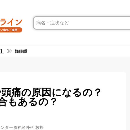
】
髄膜腫
や頭痛の原因になるの？
合もあるの？
センター脳神経外科 教授