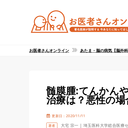
お医者さんオンライン
あたま・脳の病気【脳外科
髄膜腫:てんかん
治療は？悪性の場
更新日：2020/11/11
大宅 宗一 | 埼玉医科大学総合医療
著者