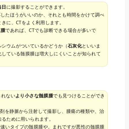
当日
に撮影することができます。
応したほうがいいのか、それとも時間をかけて調べ
きに、CTをよく利用します。
膜腫
であれば、CTでも診断できる場合が多いで
ルシウムがついているかどうか（
石灰化
といいま
化している髄膜腫は増大しにくいことが知られて
られない
より小さな髄膜腫
でも見つけることができ
影剤を静脈から注射して撮影し、腫瘍の種類や、治
知るために用いられます。
や速いタイプの髄膜腫や、まれですが悪性の髄膜腫