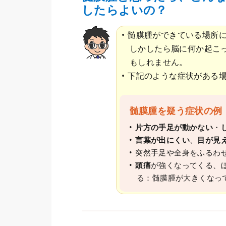
したらよいの？
髄膜腫ができている場所
しかしたら脳に何か起こ
もしれません。
下記のような症状がある
髄膜腫を疑う症状の例
片方の手足が動かない
・
言葉が出にくい
、
目が見
突然手足や全身をふるわ
頭痛
が強くなってくる、
る：髄膜腫が大きくなっ