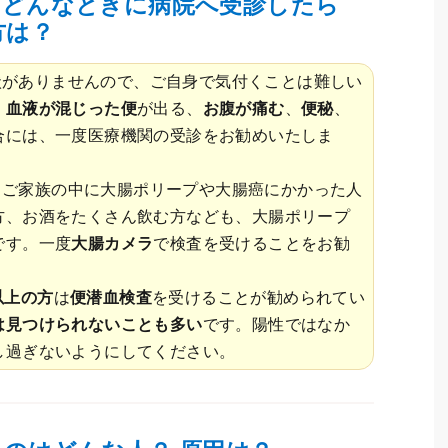
、どんなときに病院へ受診したら
方は？
状がありませんので、ご自身で気付くことは難しい
、
血液が混じった便
が出る、
お腹が痛む
、
便秘
、
合には、一度医療機関の受診をお勧めいたしま
、ご家族の中に大腸ポリープや大腸癌にかかった人
方、お酒をたくさん飲む方なども、大腸ポリープ
です。一度
大腸カメラ
で検査を受けることをお勧
以上の方
は
便潜血検査
を受けることが勧められてい
は見つけられないことも多い
です。陽性ではなか
し過ぎないようにしてください。