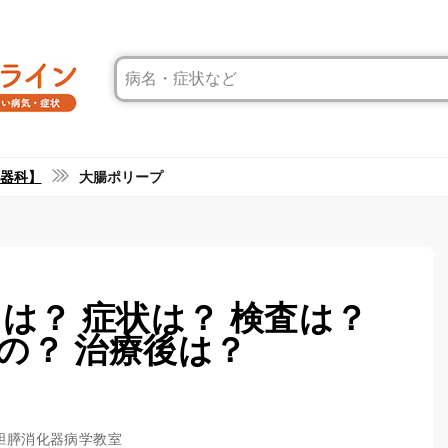
器科】
大腸ポリープ
は？ 症状は？ 検査は？
の？ 治療後は？
肝胆膵消化器病学教室