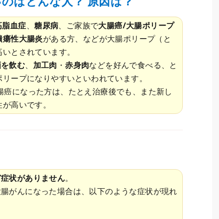
のはどんな人？ 原因は？
高脂血症
、
糖尿病
、ご家族で
大腸癌/大腸ポリープ
潰瘍性大腸炎
がある方、などが大腸ポリープ（と
高いとされています。
酒を飲む
、
加工肉
・
赤身肉
などを好んで食べる、と
ポリープになりやすいといわれています。
腸癌になった方は、たとえ治療後でも、また新し
性が高いです。
ど症状がありません
。
大腸がんになった場合は、以下のような症状が現れ