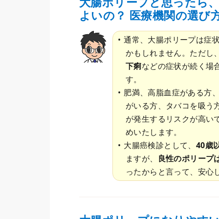
大腸ポリープと思ったら
よいの？ 医療機関の選び
通常、大腸ポリープは症
かもしれません。ただし
下痢
などの症状が続く場
す。
肥満、高脂血症がある方
がいる方、タバコを吸う
が発生するリスクが高い
めいたします。
大腸癌検診として、
40歳
ますが、
良性のポリープ
ったからと言って、安心