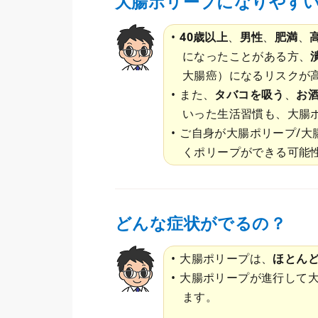
大腸ポリープになりやすい
40歳以上
、
男性
、
肥満
、
になったことがある方、
大腸癌）になるリスクが
また、
タバコを吸う
、
お
いった生活習慣も、大腸
ご自身が大腸ポリープ/大
くポリープができる可能
どんな症状がでるの？
大腸ポリープは、
ほとん
大腸ポリープが進行して
ます。