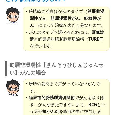
膀胱癌の治療はがんのタイプ（
筋層非浸
潤性がん
、
筋層浸潤性がん
、
転移性が
ん
）によって治療が大きく異なります。
がんのタイプを調べるためには、
画像診
断
と経尿道的膀胱腫瘍切除術（
TURBT
)
を行います。
筋層非浸潤性【きんそうひしんじゅんせ
い】がんの場合
膀胱の筋肉まで広がっていないがんで
す。
経尿道的膀胱腫瘍切除術
でがんを取り除
き、がんがまたできないよう、
BCG
とい
う薬や
抗がん剤
を膀胱の中に投与しま