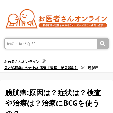
お医者さんオンライン
尿と泌尿器にかかわる病気【腎臓・泌尿器科】
膀胱癌
膀胱癌:原因は？症状は？検査
や治療は？治療にBCGを使う