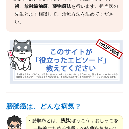
術
、
放射線治療
、
薬物療法
を行います。担当医の
先生とよく相談して、治療方法を決めてくださ
い。
膀胱癌は、どんな病気？
膀胱癌とは、
膀胱
(ぼうこう；おしっこを
一時的にためる場所）の
内側
をおおって