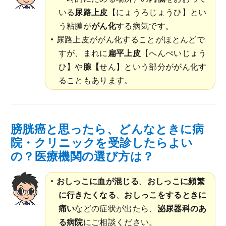
いる
尿路上皮
【にょうろじょうひ】とい
う粘膜が
がん化
する病気です。
尿路上皮ががん化することがほとんどで
すが、まれに
扁平上皮
【へんぺいじょう
ひ】や
腺【
せん】という部分ががん化す
ることもあります。
膀胱癌と思ったら、どんなときに病
院・クリニックを受診したらよい
の？医療機関の選び方は？
おしっこに血が混じる
、
おしっこに頻繁
に行きたくなる
、
おしっこをするときに
痛い
などの症状が出たら、
泌尿器科のあ
る病院
にご相談ください。