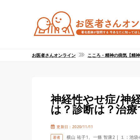
お医者さんオンライン
こころ・精神の病気【精神
神経性やせ症/神
は？診断は？治療
更新日：2020/11/11
横山 祐子1、一條 智康2 | １
著者