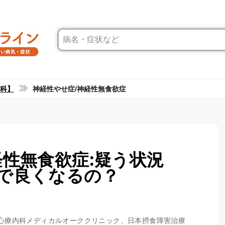
科】
神経性やせ症/神経性無食欲症
経性無食欲症:疑う状況
で良くなるの？
：池袋心療内科メディカルオーククリニック、日本摂食障害治療