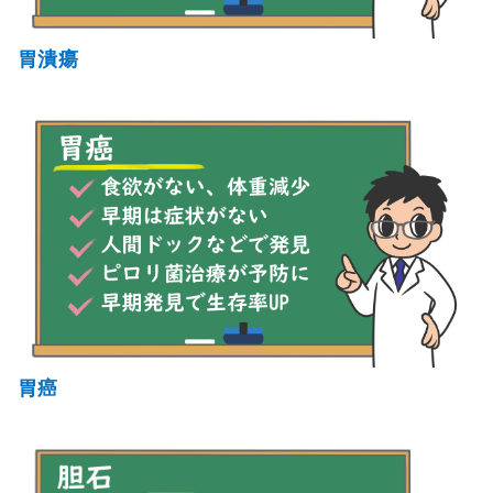
胃潰瘍
胃癌