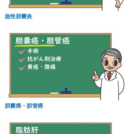
急性胆嚢炎
胆嚢癌・胆管癌