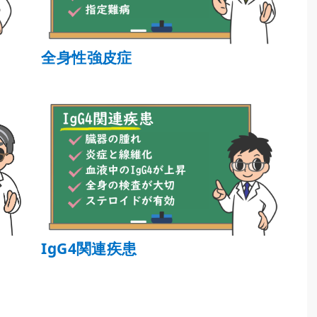
全身性強皮症
IgG4関連疾患